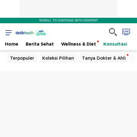
SCROLL TO CONTINUE WITH CONTENT
Home
Berita Sehat
Wellness & Diet
Konsultasi
Terpopuler
Koleksi Pilihan
Tanya Dokter & Ahli
T