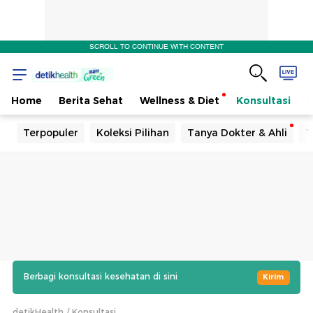
SCROLL TO CONTINUE WITH CONTENT
Home
Berita Sehat
Wellness & Diet
Konsultasi
Terpopuler
Koleksi Pilihan
Tanya Dokter & Ahli
T
Berbagi konsultasi kesehatan di sini
Kirim
detikHealth
Konsultasi