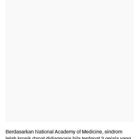
Berdasarkan National Academy of Medicine, sindrom
lelah kronik dapat didiagnosis bila terdapat 3 gejala yang