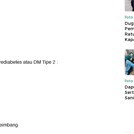
Foto
Dug
Pem
Rat
Kap
rediabetes atau DM Tipe 2 :
Foto
Dap
Sert
Sani
seimbang