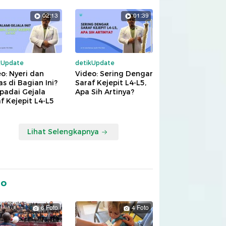
02:13
01:39
kUpdate
detikUpdate
o: Nyeri dan
Video: Sering Dengar
s di Bagian Ini?
Saraf Kejepit L4-L5,
padai Gejala
Apa Sih Artinya?
f Kejepit L4-L5
Lihat Selengkapnya
to
6 Foto
4 Foto