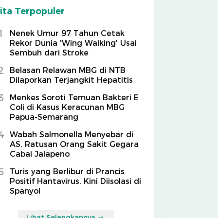
ita Terpopuler
1
Nenek Umur 97 Tahun Cetak
Rekor Dunia 'Wing Walking' Usai
Sembuh dari Stroke
2
Belasan Relawan MBG di NTB
Dilaporkan Terjangkit Hepatitis
3
Menkes Soroti Temuan Bakteri E
Coli di Kasus Keracunan MBG
Papua-Semarang
4
Wabah Salmonella Menyebar di
AS, Ratusan Orang Sakit Gegara
Cabai Jalapeno
5
Turis yang Berlibur di Prancis
Positif Hantavirus, Kini Diisolasi di
Spanyol
Lihat Selengkapnya