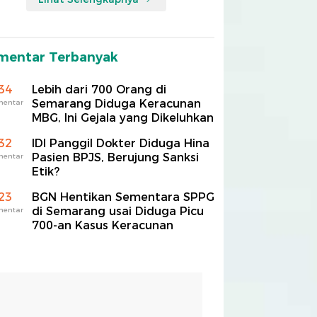
mentar Terbanyak
34
Lebih dari 700 Orang di
Semarang Diduga Keracunan
mentar
MBG, Ini Gejala yang Dikeluhkan
32
IDI Panggil Dokter Diduga Hina
Pasien BPJS, Berujung Sanksi
mentar
Etik?
23
BGN Hentikan Sementara SPPG
di Semarang usai Diduga Picu
mentar
700-an Kasus Keracunan