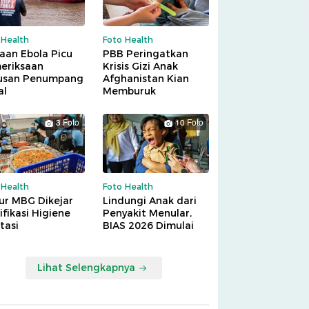
 Health
Foto Health
aan Ebola Picu
PBB Peringatkan
eriksaan
Krisis Gizi Anak
usan Penumpang
Afghanistan Kian
al
Memburuk
3 Foto
10 Foto
 Health
Foto Health
ur MBG Dikejar
Lindungi Anak dari
ifikasi Higiene
Penyakit Menular,
tasi
BIAS 2026 Dimulai
Lihat Selengkapnya