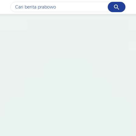
Cancel
Yang sedang ramai dicari
#1
data live draw sgp
#2
piala presiden 2026
#3
prabowo
#4
iran
#5
gempa hari ini
Promoted
Terakhir yang dicari
Loading...