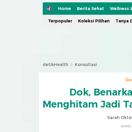
Home
Berita Sehat
Wellness 
Terpopuler
Koleksi Pilihan
Tanya D
detikHealth
Konsultasi
Do
Dok, Benarka
Menghitam Jadi Ta
Sarah Okta
Jumat,