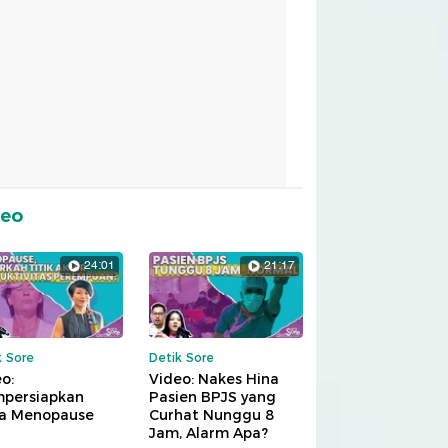
deo
24:01
21:17
k Sore
Detik Sore
o:
Video: Nakes Hina
persiapkan
Pasien BPJS yang
a Menopause
Curhat Nunggu 8
Jam, Alarm Apa?