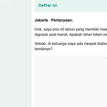
Daftar Isi
Apa itu Prediabetes?
Jakarta
Pertanyaan:
-
Adapun gejala prediabetes:
Dok, saya pria 43 tahun yang memiliki mas
Pencegahan Prediabetes:
digosok saat mandi. Apakah leher hitam in
Tentang Konsultasi Kesehatan
Sebab, di keluarga saya ada riwayat diabet
tandanya?