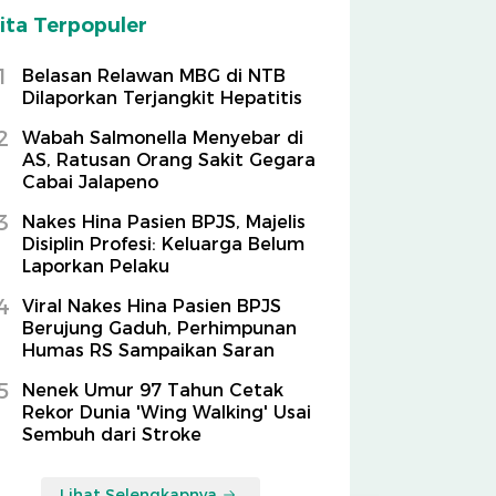
ita Terpopuler
1
Belasan Relawan MBG di NTB
Dilaporkan Terjangkit Hepatitis
2
Wabah Salmonella Menyebar di
AS, Ratusan Orang Sakit Gegara
Cabai Jalapeno
3
Nakes Hina Pasien BPJS, Majelis
Disiplin Profesi: Keluarga Belum
Laporkan Pelaku
4
Viral Nakes Hina Pasien BPJS
Berujung Gaduh, Perhimpunan
Humas RS Sampaikan Saran
5
Nenek Umur 97 Tahun Cetak
Rekor Dunia 'Wing Walking' Usai
Sembuh dari Stroke
Lihat Selengkapnya