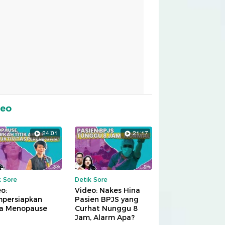
deo
24:01
21:17
k Sore
Detik Sore
o:
Video: Nakes Hina
persiapkan
Pasien BPJS yang
a Menopause
Curhat Nunggu 8
Jam, Alarm Apa?