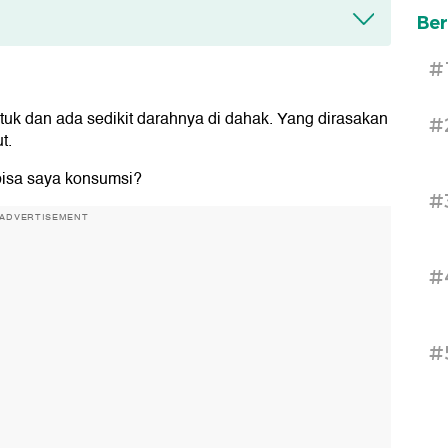
Ber
#
tuk dan ada sedikit darahnya di dahak. Yang dirasakan
#
t.
bisa saya konsumsi?
#
ADVERTISEMENT
#
#