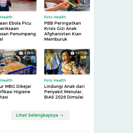
 Health
Foto Health
aan Ebola Picu
PBB Peringatkan
eriksaan
Krisis Gizi Anak
usan Penumpang
Afghanistan Kian
al
Memburuk
3 Foto
10 Foto
 Health
Foto Health
ur MBG Dikejar
Lindungi Anak dari
ifikasi Higiene
Penyakit Menular,
tasi
BIAS 2026 Dimulai
Lihat Selengkapnya