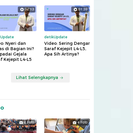
02:13
01:39
kUpdate
detikUpdate
o: Nyeri dan
Video: Sering Dengar
s di Bagian Ini?
Saraf Kejepit L4-L5,
padai Gejala
Apa Sih Artinya?
f Kejepit L4-L5
Lihat Selengkapnya
to
6 Foto
4 Foto