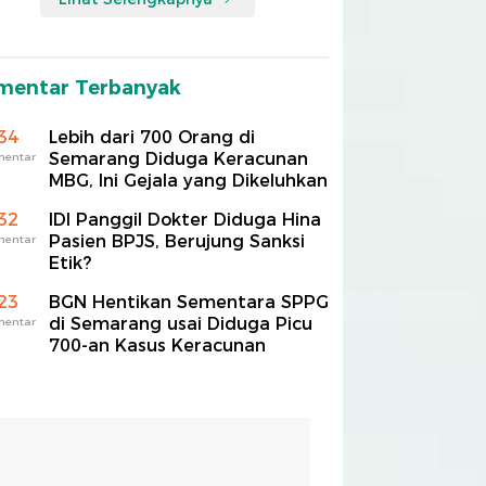
mentar Terbanyak
34
Lebih dari 700 Orang di
Semarang Diduga Keracunan
mentar
MBG, Ini Gejala yang Dikeluhkan
32
IDI Panggil Dokter Diduga Hina
Pasien BPJS, Berujung Sanksi
mentar
Etik?
23
BGN Hentikan Sementara SPPG
di Semarang usai Diduga Picu
mentar
700-an Kasus Keracunan