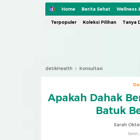
Home
Berita Sehat
Wellness 
Terpopuler
Koleksi Pilihan
Tanya D
detikHealth
Konsultasi
Do
Apakah Dahak Ber
Batuk B
Sarah Okta
Senin,