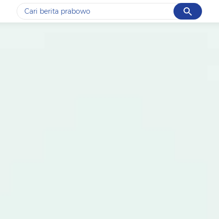
Cancel
Yang sedang ramai dicari
#1
data live draw sgp
#2
piala presiden 2026
#3
prabowo
#4
iran
#5
gempa hari ini
Promoted
Terakhir yang dicari
Loading...