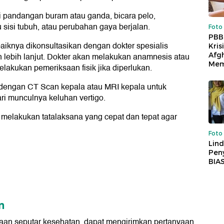
erti pandangan buram atau ganda, bicara pelo,
sisi tubuh, atau perubahan gaya berjalan.
Foto
PBB
aiknya dikonsultasikan dengan dokter spesialis
Kris
Afg
 lebih lanjut. Dokter akan melakukan anamnesis atau
Mem
lakukan pemeriksaan fisik jika diperlukan.
ak dengan CT Scan kepala atau MRI kepala untuk
i munculnya keluhan vertigo.
 melakukan tatalaksana yang cepat dan tepat agar
Foto
Lind
Peny
BIA
n
yaan seputar kesehatan, dapat mengirimkan pertanyaan