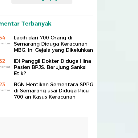
mentar Terbanyak
34
Lebih dari 700 Orang di
Semarang Diduga Keracunan
mentar
MBG, Ini Gejala yang Dikeluhkan
32
IDI Panggil Dokter Diduga Hina
Pasien BPJS, Berujung Sanksi
mentar
Etik?
23
BGN Hentikan Sementara SPPG
di Semarang usai Diduga Picu
mentar
700-an Kasus Keracunan