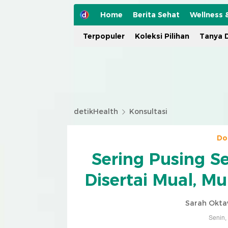
Home
Berita Sehat
Wellness 
Terpopuler
Koleksi Pilihan
Tanya D
detikHealth
Konsultasi
Do
Sering Pusing S
Disertai Mual, M
Sarah Okta
Senin,