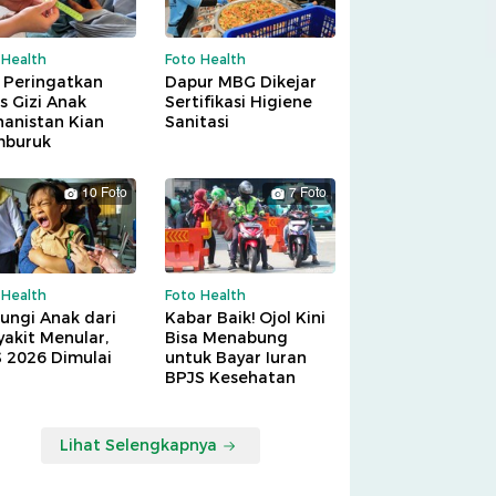
 Health
Foto Health
 Peringatkan
Dapur MBG Dikejar
is Gizi Anak
Sertifikasi Higiene
hanistan Kian
Sanitasi
buruk
10 Foto
7 Foto
 Health
Foto Health
ungi Anak dari
Kabar Baik! Ojol Kini
akit Menular,
Bisa Menabung
S 2026 Dimulai
untuk Bayar Iuran
BPJS Kesehatan
Lihat Selengkapnya