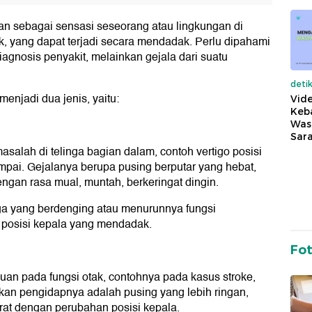
an sebagai sensasi seseorang atau lingkungan di
k, yang dapat terjadi secara mendadak. Perlu dipahami
gnosis penyakit, melainkan gejala dari suatu
deti
enjadi dua jenis, yaitu:
Vide
Keba
Was
Sara
asalah di telinga bagian dalam, contoh vertigo posisi
mpai. Gejalanya berupa pusing berputar yang hebat,
 dengan rasa mual, muntah, berkeringat dingin.
nga yang berdenging atau menurunnya fungsi
 posisi kepala yang mendadak.
Fo
uan pada fungsi otak, contohnya pada kasus stroke,
sakan pengidapnya adalah pusing yang lebih ringan,
erat dengan perubahan posisi kepala.