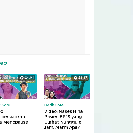
deo
24:01
21:17
k Sore
Detik Sore
o:
Video: Nakes Hina
persiapkan
Pasien BPJS yang
a Menopause
Curhat Nunggu 8
Jam, Alarm Apa?