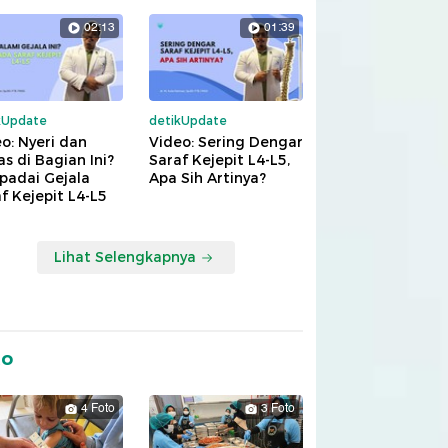
02:13
01:39
kUpdate
detikUpdate
o: Nyeri dan
Video: Sering Dengar
s di Bagian Ini?
Saraf Kejepit L4-L5,
padai Gejala
Apa Sih Artinya?
f Kejepit L4-L5
Lihat Selengkapnya
to
4 Foto
3 Foto