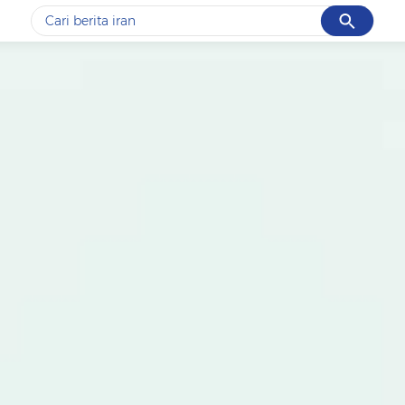
Cancel
Yang sedang ramai dicari
#1
gempa hari ini
#2
gempa
#3
prabowo
#4
iran
#5
demo
Promoted
Terakhir yang dicari
Loading...