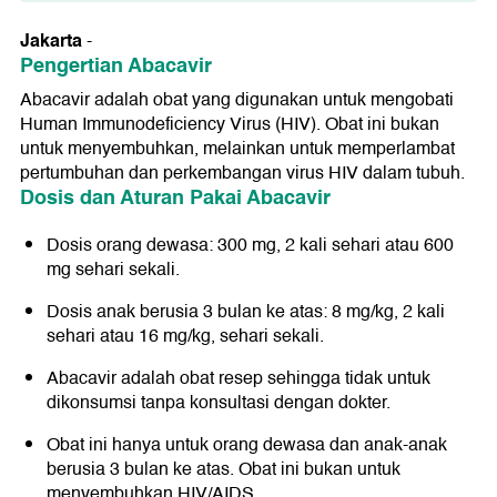
Pengertian Abacavir
Jakarta
-
Dosis dan Aturan Pakai Abacavir
Pengertian Abacavir
Bentuk Obat Abacavir
Abacavir adalah obat yang digunakan untuk mengobati
Human Immunodeficiency Virus (HIV). Obat ini bukan
Golongan Abacavir
untuk menyembuhkan, melainkan untuk memperlambat
pertumbuhan dan perkembangan virus HIV dalam tubuh.
Kategori Abacavir
Dosis dan Aturan Pakai Abacavir
Kontra Indikasi Abacavir
Dosis orang dewasa: 300 mg, 2 kali sehari atau 600
Interaksi Abacavir
mg sehari sekali.
Perhatian Penggunaan Abacavir
Dosis anak berusia 3 bulan ke atas: 8 mg/kg, 2 kali
sehari atau 16 mg/kg, sehari sekali.
Efek Samping Abacavir
Abacavir adalah obat resep sehingga tidak untuk
dikonsumsi tanpa konsultasi dengan dokter.
Obat ini hanya untuk orang dewasa dan anak-anak
berusia 3 bulan ke atas. Obat ini bukan untuk
menyembuhkan HIV/AIDS.