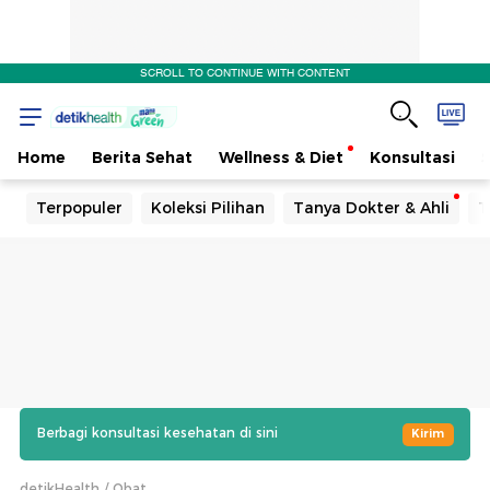
SCROLL TO CONTINUE WITH CONTENT
Home
Berita Sehat
Wellness & Diet
Konsultasi
Terpopuler
Koleksi Pilihan
Tanya Dokter & Ahli
T
Berbagi konsultasi kesehatan di sini
Kirim
detikHealth
Obat