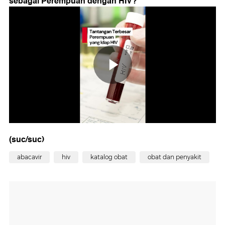
sebagai Perempuan dengan HIV?
"
(suc/suc)
abacavir
hiv
katalog obat
obat dan penyakit