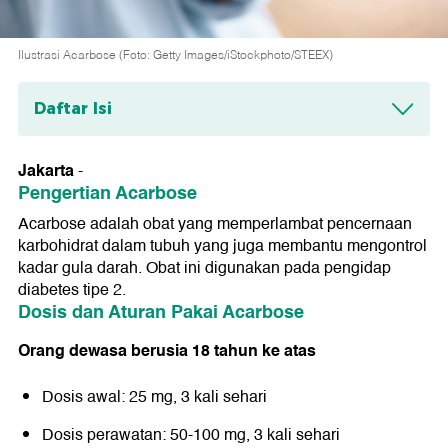
Ilustrasi Acarbose (Foto: Getty Images/iStockphoto/STEEX)
Daftar Isi
Pengertian Acarbose
Jakarta
-
Dosis dan Aturan Pakai Acarbose
Pengertian Acarbose
Bentuk Obat Acarbose
Acarbose adalah obat yang memperlambat pencernaan
karbohidrat dalam tubuh yang juga membantu mengontrol
Golongan Acarbose
kadar gula darah. Obat ini digunakan pada pengidap
diabetes tipe 2.
Kategori Acarbose
Dosis dan Aturan Pakai Acarbose
Kontra Indikasi Acarbose
Orang dewasa berusia 18 tahun ke atas
Interaksi Acarbose
Dosis awal: 25 mg, 3 kali sehari
Perhatian Penggunaan Acarbose
Dosis perawatan: 50-100 mg, 3 kali sehari
Efek Samping Acarbose