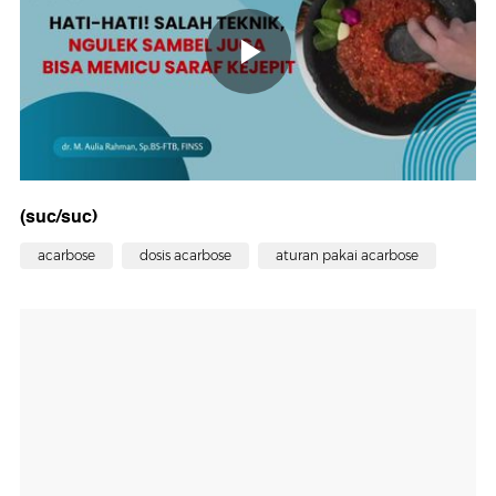
(suc/suc)
acarbose
dosis acarbose
aturan pakai acarbose