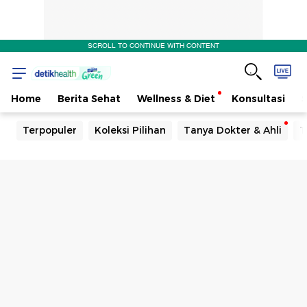
SCROLL TO CONTINUE WITH CONTENT
Home
Berita Sehat
Wellness & Diet
Konsultasi
Terpopuler
Koleksi Pilihan
Tanya Dokter & Ahli
T