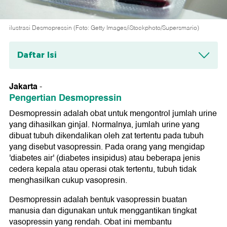
ilustrasi Desmopressin (Foto: Getty Images/iStockphoto/Supersmario)
Daftar Isi
Pengertian Desmopressin
Jakarta
-
Dosis dan Aturan Pakai Desmopressin
Pengertian Desmopressin
Bentuk Obat Desmopressin
Desmopressin adalah obat untuk mengontrol jumlah urine
yang dihasilkan ginjal. Normalnya, jumlah urine yang
Golongan Desmopressin
dibuat tubuh dikendalikan oleh zat tertentu pada tubuh
yang disebut vasopressin. Pada orang yang mengidap
Kategori Desmopressin
'diabetes air' (diabetes insipidus) atau beberapa jenis
Kontra Indikasi Desmopressin
cedera kepala atau operasi otak tertentu, tubuh tidak
menghasilkan cukup vasopresin.
Interaksi Desmopressin
Desmopressin adalah bentuk vasopressin buatan
Perhatian Penggunaan Desmopressin
manusia dan digunakan untuk menggantikan tingkat
vasopressin yang rendah. Obat ini membantu
Efek Samping Desmopressin