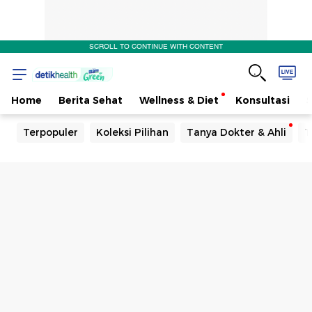
SCROLL TO CONTINUE WITH CONTENT
Home
Berita Sehat
Wellness & Diet
Konsultasi
Terpopuler
Koleksi Pilihan
Tanya Dokter & Ahli
T