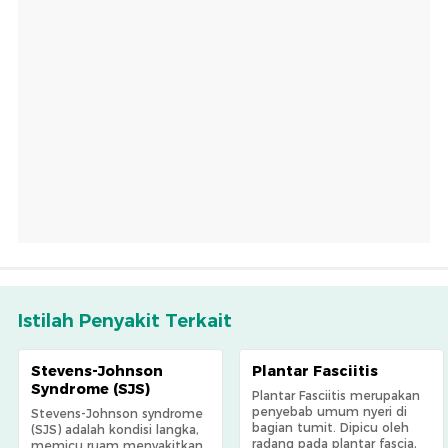
Istilah Penyakit Terkait
Stevens-Johnson
Plantar Fasciitis
Syndrome (SJS)
Plantar Fasciitis merupakan
penyebab umum nyeri di
Stevens-Johnson syndrome
bagian tumit. Dipicu oleh
(SJS) adalah kondisi langka,
radang pada plantar fascia,
memicu ruam menyakitkan