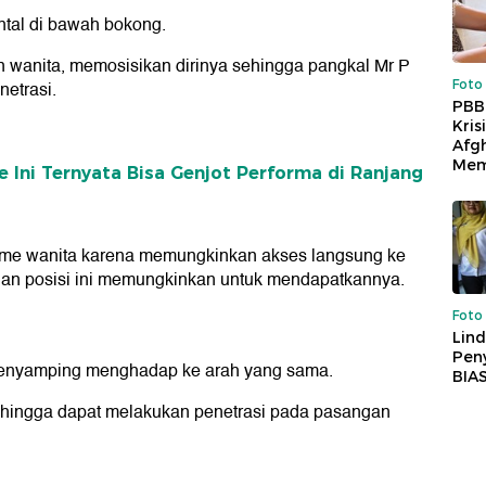
tal di bawah bokong.
n wanita, memosisikan dirinya sehingga pangkal Mr P
Foto
netrasi.
PBB
Kris
Afg
Mem
e Ini Ternyata Bisa Genjot Performa di Ranjang
asme wanita karena memungkinkan akses langsung ke
ya dan posisi ini memungkinkan untuk mendapatkannya.
Foto
Lind
Peny
menyamping menghadap ke arah yang sama.
BIA
ehingga dapat melakukan penetrasi pada pasangan