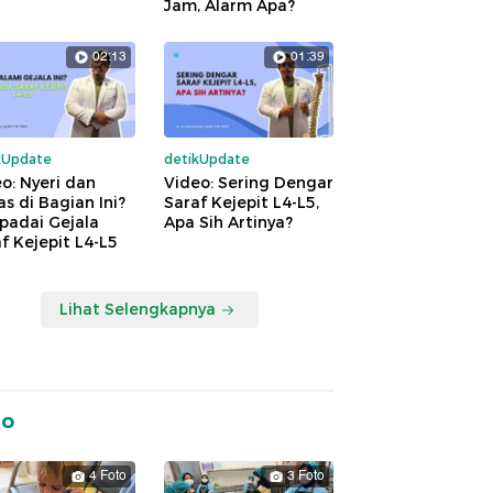
Jam, Alarm Apa?
02:13
01:39
kUpdate
detikUpdate
o: Nyeri dan
Video: Sering Dengar
s di Bagian Ini?
Saraf Kejepit L4-L5,
padai Gejala
Apa Sih Artinya?
f Kejepit L4-L5
Lihat Selengkapnya
to
4 Foto
3 Foto