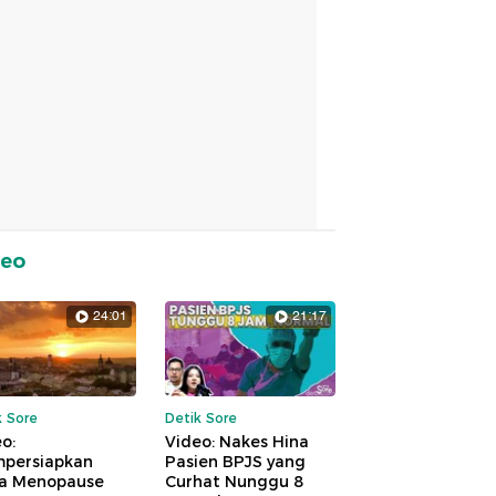
deo
24:01
21:17
k Sore
Detik Sore
o:
Video: Nakes Hina
persiapkan
Pasien BPJS yang
a Menopause
Curhat Nunggu 8