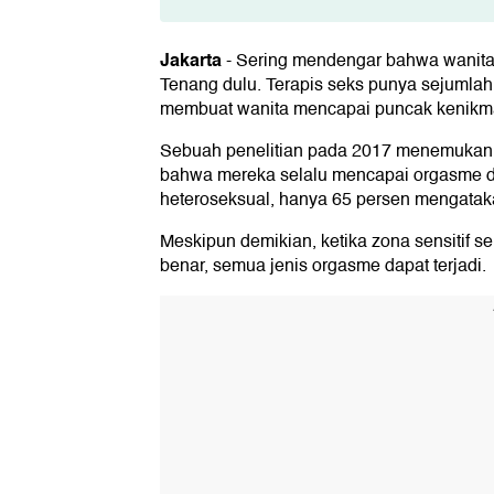
1. Cowgirl
Jakarta
-
Sering mendengar bahwa wanita
2. CAT (Coital Alignment Techniqu
Tenang dulu. Terapis seks punya sejumlah 
membuat wanita mencapai puncak kenikmat
3. Spooning
Sebuah penelitian pada 2017 menemukan 
4. Doggy Style
bahwa mereka selalu mencapai orgasme d
heteroseksual, hanya 65 persen mengatak
Meskipun demikian, ketika zona sensitif 
benar, semua jenis orgasme dapat terjadi.