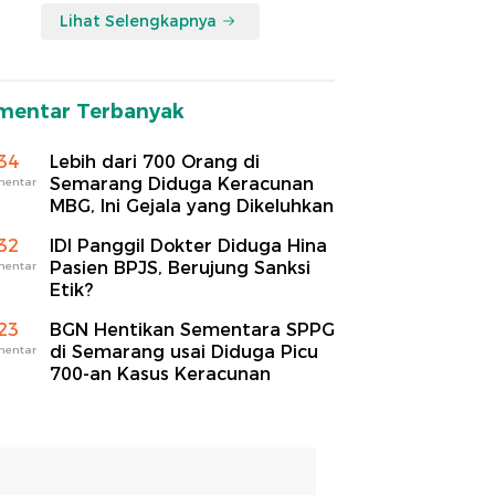
Lihat Selengkapnya
mentar Terbanyak
34
Lebih dari 700 Orang di
Semarang Diduga Keracunan
mentar
MBG, Ini Gejala yang Dikeluhkan
32
IDI Panggil Dokter Diduga Hina
Pasien BPJS, Berujung Sanksi
mentar
Etik?
23
BGN Hentikan Sementara SPPG
di Semarang usai Diduga Picu
mentar
700-an Kasus Keracunan