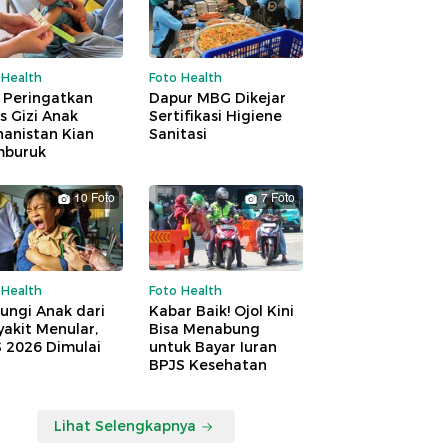
 Health
Foto Health
 Peringatkan
Dapur MBG Dikejar
is Gizi Anak
Sertifikasi Higiene
hanistan Kian
Sanitasi
buruk
10 Foto
7 Foto
 Health
Foto Health
ungi Anak dari
Kabar Baik! Ojol Kini
akit Menular,
Bisa Menabung
S 2026 Dimulai
untuk Bayar Iuran
BPJS Kesehatan
Lihat Selengkapnya