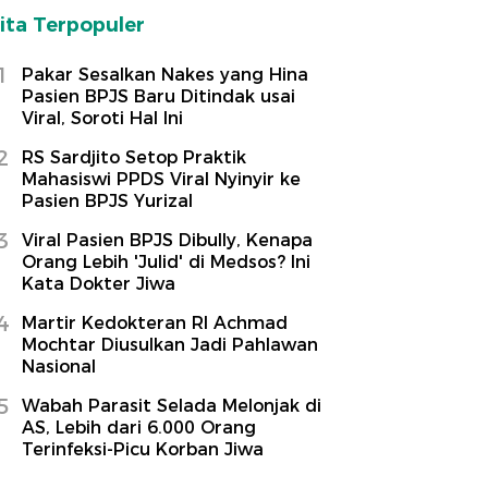
ita Terpopuler
1
Pakar Sesalkan Nakes yang Hina
Pasien BPJS Baru Ditindak usai
Viral, Soroti Hal Ini
2
RS Sardjito Setop Praktik
Mahasiswi PPDS Viral Nyinyir ke
Pasien BPJS Yurizal
3
Viral Pasien BPJS Dibully, Kenapa
Orang Lebih 'Julid' di Medsos? Ini
Kata Dokter Jiwa
4
Martir Kedokteran RI Achmad
Mochtar Diusulkan Jadi Pahlawan
Nasional
5
Wabah Parasit Selada Melonjak di
AS, Lebih dari 6.000 Orang
Terinfeksi-Picu Korban Jiwa