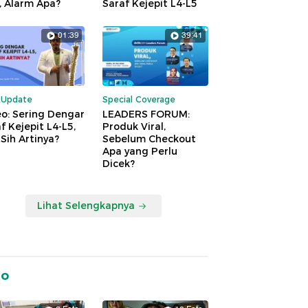
, Alarm Apa?
Saraf Kejepit L4-L5
01:39
39:41
kUpdate
Special Coverage
o: Sering Dengar
LEADERS FORUM:
f Kejepit L4-L5,
Produk Viral,
Sih Artinya?
Sebelum Checkout
Apa yang Perlu
Dicek?
Lihat Selengkapnya
to