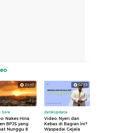
deo
21:17
02:13
k Sore
detikUpdate
o: Nakes Hina
Video: Nyeri dan
ien BPJS yang
Kebas di Bagian Ini?
hat Nunggu 8
Waspadai Gejala