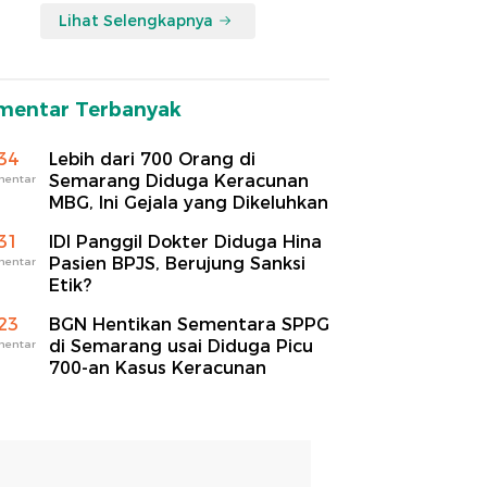
Lihat Selengkapnya
mentar Terbanyak
34
Lebih dari 700 Orang di
Semarang Diduga Keracunan
mentar
MBG, Ini Gejala yang Dikeluhkan
31
IDI Panggil Dokter Diduga Hina
Pasien BPJS, Berujung Sanksi
mentar
Etik?
23
BGN Hentikan Sementara SPPG
di Semarang usai Diduga Picu
mentar
700-an Kasus Keracunan