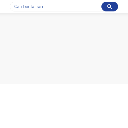
Cancel
Yang sedang ramai dicari
#1
gempa hari ini
#2
gempa
#3
iran
#4
demo
#5
prabowo
Promoted
Terakhir yang dicari
Loading...