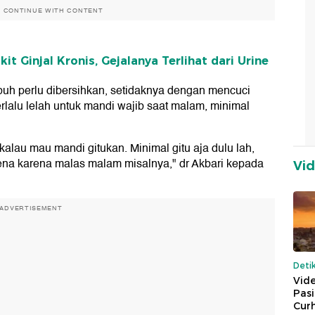
O CONTINUE WITH CONTENT
t Ginjal Kronis, Gejalanya Terlihat dari Urine
buh perlu dibersihkan, setidaknya dengan mencuci
terlalu lelah untuk mandi wajib saat malam, minimal
kalau mau mandi gitukan. Minimal gitu aja dulu lah,
ena karena malas malam misalnya," dr Akbari kepada
Vi
ADVERTISEMENT
Deti
Vide
Pas
Cur