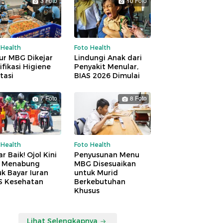
3 Foto
10 Foto
 Health
Foto Health
ur MBG Dikejar
Lindungi Anak dari
ifikasi Higiene
Penyakit Menular,
tasi
BIAS 2026 Dimulai
7 Foto
8 Foto
 Health
Foto Health
r Baik! Ojol Kini
Penyusunan Menu
a Menabung
MBG Disesuaikan
k Bayar Iuran
untuk Murid
S Kesehatan
Berkebutuhan
Khusus
Lihat Selengkapnya