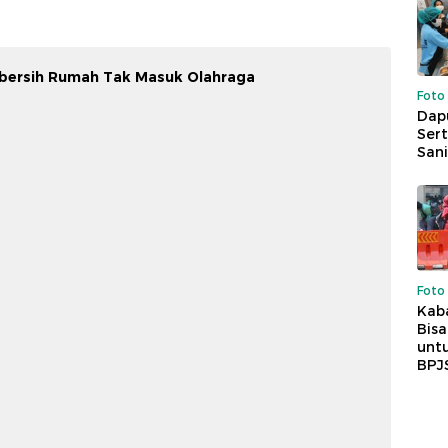
h-bersih Rumah Tak Masuk Olahraga
Foto
Dap
Sert
Sani
Foto
Kaba
Bis
untu
BPJ