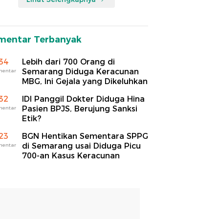
mentar Terbanyak
34
Lebih dari 700 Orang di
Semarang Diduga Keracunan
mentar
MBG, Ini Gejala yang Dikeluhkan
32
IDI Panggil Dokter Diduga Hina
Pasien BPJS, Berujung Sanksi
mentar
Etik?
23
BGN Hentikan Sementara SPPG
di Semarang usai Diduga Picu
mentar
700-an Kasus Keracunan