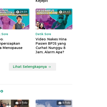
Kejepit
24:01
21:17
k Sore
Detik Sore
o:
Video: Nakes Hina
persiapkan
Pasien BPJS yang
a Menopause
Curhat Nunggu 8
Jam, Alarm Apa?
Lihat Selengkapnya
to
5 Foto
5 Foto