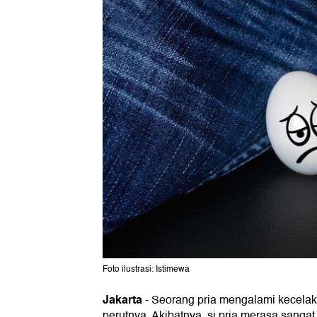
Foto ilustrasi: Istimewa
Jakarta
-
Seorang pria mengalami kecelaka
perutnya. Akibatnya, si pria merasa sangat