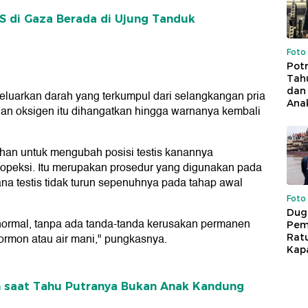
S di Gaza Berada di Ujung Tanduk
Foto
Pot
Tah
dan 
luarkan darah yang terkumpul dari selangkangan pria
Ana
ngan oksigen itu dihangatkan hingga warnanya kembali
an untuk mengubah posisi testis kanannya
opeksi. Itu merupakan prosedur yang digunakan pada
na testis tidak turun sepenuhnya pada tahap awal
Foto
Dug
 normal, tanpa ada tanda-tanda kerusakan permanen
Pem
hormon atau air mani," pungkasnya.
Rat
Kap
n saat Tahu Putranya Bukan Anak Kandung