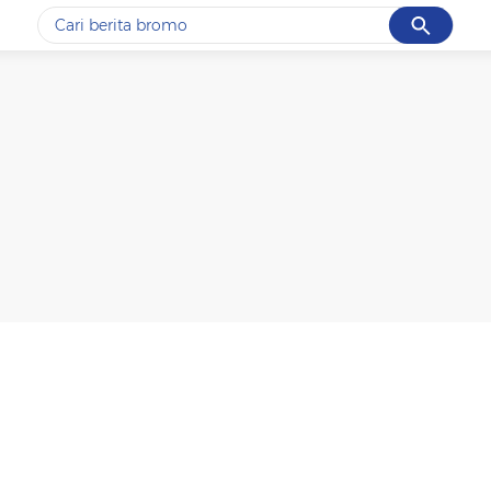
Cancel
Yang sedang ramai dicari
#1
ketik
#2
bromo
#3
streaming motogp
#4
prabowo
#5
data live draw sgp
Promoted
Terakhir yang dicari
Loading...