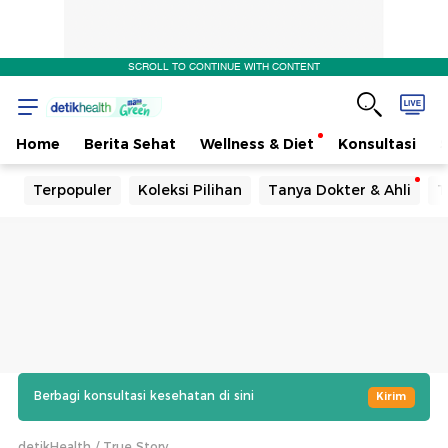
SCROLL TO CONTINUE WITH CONTENT
Home
Berita Sehat
Wellness & Diet
Konsultasi
Terpopuler
Koleksi Pilihan
Tanya Dokter & Ahli
T
Berbagi konsultasi kesehatan di sini
Kirim
detikHealth
True Story