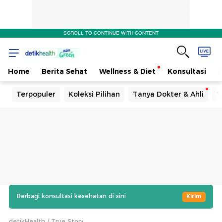
SCROLL TO CONTINUE WITH CONTENT
Home
Berita Sehat
Wellness & Diet
Konsultasi
Terpopuler
Koleksi Pilihan
Tanya Dokter & Ahli
T
Berbagi konsultasi kesehatan di sini
Kirim
detikHealth
True Story