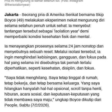
Pria ini mengurung di kamar setahun full. (Foto: Instagram
@theisolationyear)
Jakarta
-
Seorang pria di Amerika Serikat bernama Skip
Boyce (49) melakukan eksperimen nekat mengurung diri
selama setahun penuh untuk sehat. Ia menyebut
tantangan tersebut sebagai 'isolation year' demi
memperbaiki kondisi kesehatan fisik dan mental.
Ia menayangkan prosesnya selama 24 jam nonstop dan
menyebutnya sebuah reset. Melalui isolasi tersebut, ia
ingin menghindari kebisingan, gangguan, dan fokus pada
hal yang selama ini disebutnya tak pernah terlalu
diperhatikan, seperti kesehatan, disiplin, dan fokus.
"Saya tidak menghilang. Saya tetap tinggal di rumah,
tetap bekerja, dan tetap bersama keluarga. Yang saya
hilangkan hanyalah hal-hal opsional, scroll tanpa henti,
hiburan, acara sosial, dan keputusan-keputusan yang
tidak membawa saya maju," ungkap Boyce dikutip dari
People, Sabtu (7/2/2026).