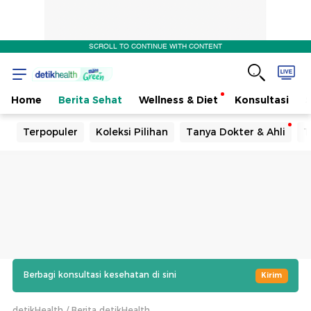
SCROLL TO CONTINUE WITH CONTENT
Home
Berita Sehat
Wellness & Diet
Konsultasi
Terpopuler
Koleksi Pilihan
Tanya Dokter & Ahli
T
Berbagi konsultasi kesehatan di sini
Kirim
detikHealth
Berita detikHealth