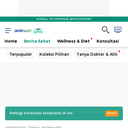
SCROLL TO CONTINUE WITH CONTENT
Home
Berita Sehat
Wellness & Diet
Konsultasi
Terpopuler
Koleksi Pilihan
Tanya Dokter & Ahli
T
Berbagi konsultasi kesehatan di sini
Kirim
detikHealth
Berita detikHealth