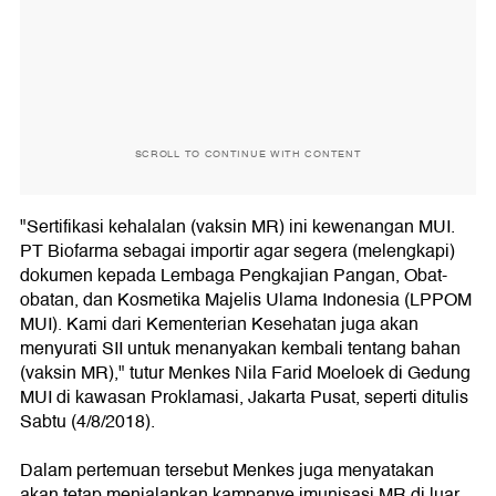
SCROLL TO CONTINUE WITH CONTENT
"Sertifikasi kehalalan (vaksin MR) ini kewenangan MUI.
PT Biofarma sebagai importir agar segera (melengkapi)
dokumen kepada Lembaga Pengkajian Pangan, Obat-
obatan, dan Kosmetika Majelis Ulama Indonesia (LPPOM
MUI). Kami dari Kementerian Kesehatan juga akan
menyurati SII untuk menanyakan kembali tentang bahan
(vaksin MR)," tutur Menkes Nila Farid Moeloek di Gedung
MUI di kawasan Proklamasi, Jakarta Pusat, seperti ditulis
Sabtu (4/8/2018).
Dalam pertemuan tersebut Menkes juga menyatakan
akan tetap menjalankan kampanye imunisasi MR di luar