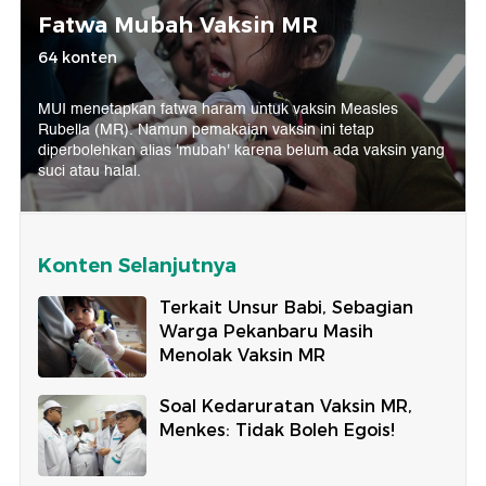
Fatwa Mubah Vaksin MR
64 konten
MUI menetapkan fatwa haram untuk vaksin Measles
Rubella (MR). Namun pemakaian vaksin ini tetap
diperbolehkan alias 'mubah' karena belum ada vaksin yang
suci atau halal.
Konten Selanjutnya
Terkait Unsur Babi, Sebagian
Warga Pekanbaru Masih
Menolak Vaksin MR
Soal Kedaruratan Vaksin MR,
Menkes: Tidak Boleh Egois!