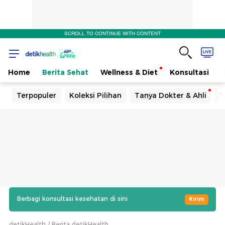
SCROLL TO CONTINUE WITH CONTENT
Home
Berita Sehat
Wellness & Diet
Konsultasi
Terpopuler
Koleksi Pilihan
Tanya Dokter & Ahli
T
Berbagi konsultasi kesehatan di sini
Kirim
detikHealth
Berita detikHealth