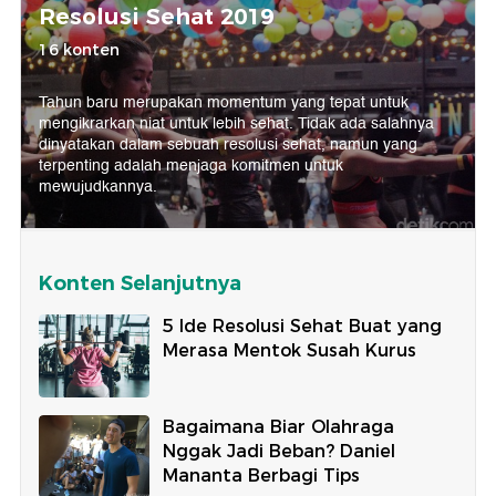
Resolusi Sehat 2019
16 konten
Tahun baru merupakan momentum yang tepat untuk
mengikrarkan niat untuk lebih sehat. Tidak ada salahnya
dinyatakan dalam sebuah resolusi sehat, namun yang
terpenting adalah menjaga komitmen untuk
mewujudkannya.
Konten Selanjutnya
5 Ide Resolusi Sehat Buat yang
Merasa Mentok Susah Kurus
Bagaimana Biar Olahraga
Nggak Jadi Beban? Daniel
Mananta Berbagi Tips