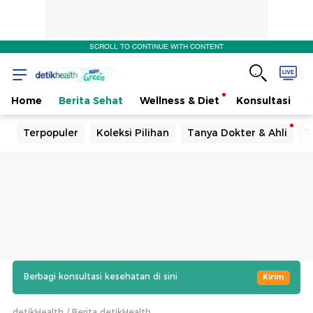
SCROLL TO CONTINUE WITH CONTENT
Home
Berita Sehat
Wellness & Diet
Konsultasi
Terpopuler
Koleksi Pilihan
Tanya Dokter & Ahli
T
Berbagi konsultasi kesehatan di sini
Kirim
detikHealth
Berita detikHealth