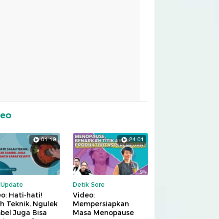
deo
01:19
24:01
kUpdate
Detik Sore
o: Hati-hati!
Video:
h Teknik, Ngulek
Mempersiapkan
bel Juga Bisa
Masa Menopause