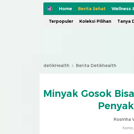
Home
Berita Sehat
Wellness 
Terpopuler
Koleksi Pilihan
Tanya D
detikHealth
Berita Detikhealth
Minyak Gosok Bis
Penyak
Rosmha W
Kamis,