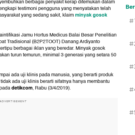
embuhkan berbagai penyakit kerap ditemukan dalam
Ber
dilengkapi testimoni pengguna yang menyatakan telah
minyak gosok
syarakat yang sedang sakit, klaim
#
aintifikasi Jamu Hortus Medicus Balai Besar Penelitian
t Tradisional (B2P2TOOT) Danang Ardiyanto
#
rtipu berbagai iklan yang beredar. Minyak gosok
akan turun temurun, minimal 3 generasi yang setara 50
#
ai ada uji klinis pada manusia, yang berarti produk
idak ada uji klinis berarti sifatnya hanya membantu
detikcom
 pada
, Rabu (3/4/2019).
#
ADVERTISEMENT
#