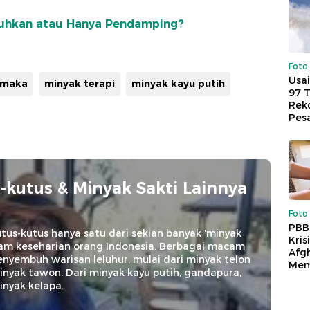
buhkan atau Hanya Pendamping?
Foto
Usai
rmaka
minyak terapi
minyak kayu putih
97 
Reko
Pes
-kutus & Minyak Sakti Lainnya
Foto
PBB
tus-kutus hanya satu dari sekian banyak 'minyak
Kris
alam keseharian orang Indonesia. Berbagai macam
Afg
nyembuh warisan leluhur, mulai dari minyak telon
Mem
nyak tawon. Dari minyak kayu putih, gandapura,
inyak kelapa.