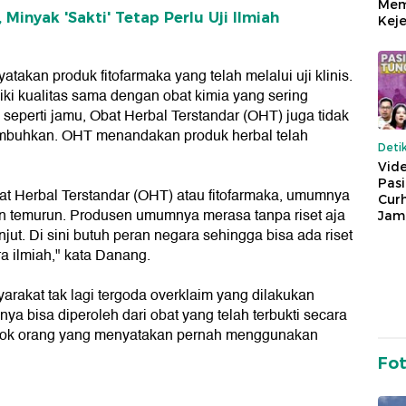
Mem
Minyak 'Sakti' Tetap Perlu Uji Ilmiah
Keje
akan produk fitofarmaka yang telah melalui uji klinis.
iki kualitas sama dengan obat kimia yang sering
perti jamu, Obat Herbal Terstandar (OHT) juga tidak
buhkan. OHT menandakan produk herbal telah
Deti
Vide
Pas
t Herbal Terstandar (OHT) atau fitofarmaka, umumnya
Cur
un temurun. Produsen umumnya merasa tanpa riset aja
Jam
njut. Di sini butuh peran negara sehingga bisa ada riset
a ilmiah," kata Danang.
rakat tak lagi tergoda overklaim yang dilakukan
 bisa diperoleh dari obat yang telah terbukti secara
ompok orang yang menyatakan pernah menggunakan
Fo