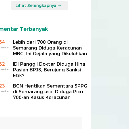
Lihat Selengkapnya
mentar Terbanyak
34
Lebih dari 700 Orang di
Semarang Diduga Keracunan
mentar
MBG, Ini Gejala yang Dikeluhkan
32
IDI Panggil Dokter Diduga Hina
Pasien BPJS, Berujung Sanksi
mentar
Etik?
23
BGN Hentikan Sementara SPPG
di Semarang usai Diduga Picu
mentar
700-an Kasus Keracunan