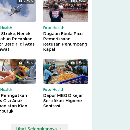
5 Foto
6 Foto
 Health
Foto Health
 Stroke, Nenek
Dugaan Ebola Picu
Tahun Pecahkan
Pemeriksaan
r Berdiri di Atas
Ratusan Penumpang
awat
Kapal
4 Foto
3 Foto
 Health
Foto Health
 Peringatkan
Dapur MBG Dikejar
is Gizi Anak
Sertifikasi Higiene
hanistan Kian
Sanitasi
buruk
Lihat Selengkapnya