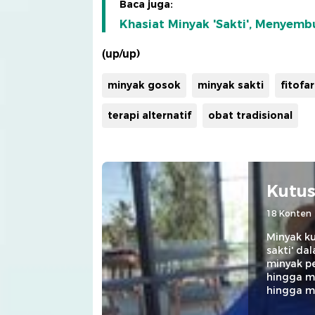
Baca juga:
Khasiat Minyak 'Sakti', Menyem
(up/up)
minyak gosok
minyak sakti
fitofa
terapi alternatif
obat tradisional
Kutus
18 Konten
Minyak ku
sakti' d
minyak pe
hingga mi
hingga m