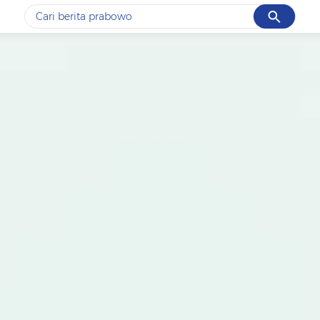
Cancel
Yang sedang ramai dicari
#1
data live draw sgp
#2
kebakaran
#3
prabowo
#4
iran
#5
gempa hari ini
Promoted
Terakhir yang dicari
Loading...