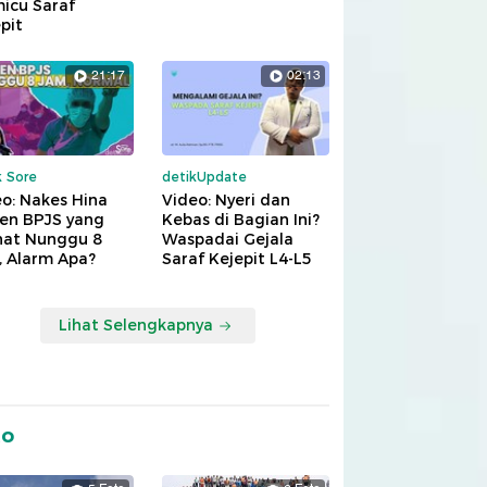
icu Saraf
pit
21:17
02:13
k Sore
detikUpdate
o: Nakes Hina
Video: Nyeri dan
ien BPJS yang
Kebas di Bagian Ini?
hat Nunggu 8
Waspadai Gejala
, Alarm Apa?
Saraf Kejepit L4-L5
Lihat Selengkapnya
to