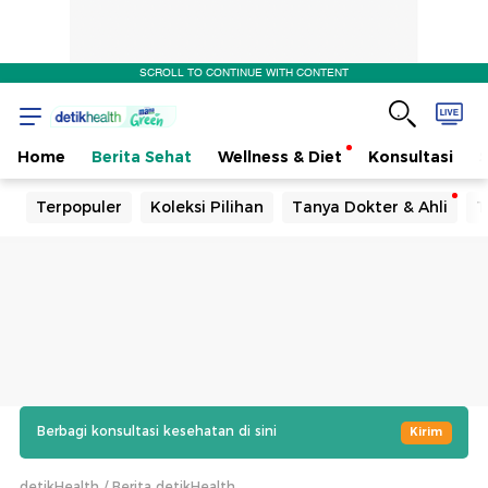
SCROLL TO CONTINUE WITH CONTENT
Home
Berita Sehat
Wellness & Diet
Konsultasi
Terpopuler
Koleksi Pilihan
Tanya Dokter & Ahli
T
Berbagi konsultasi kesehatan di sini
Kirim
detikHealth
Berita detikHealth