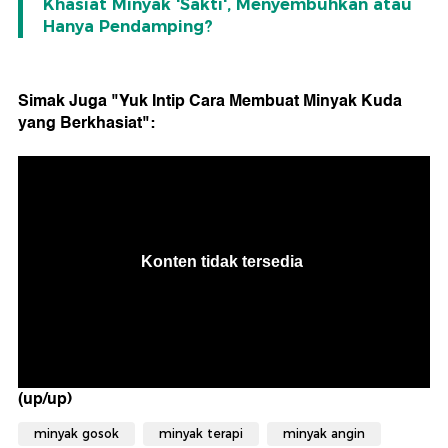
Khasiat Minyak 'Sakti', Menyembuhkan atau
Hanya Pendamping?
Simak Juga "Yuk Intip Cara Membuat Minyak Kuda
yang Berkhasiat":
(up/up)
minyak gosok
minyak terapi
minyak angin