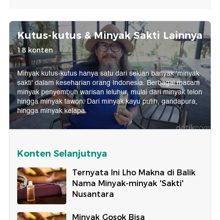
Kutus-kutus & Minyak Sakti Lainnya
18 konten
Minyak kutus-kutus hanya satu dari sekian banyak 'minyak
sakti' dalam keseharian orang Indonesia. Berbagai macam
minyak penyembuh warisan leluhur, mulai dari minyak telon
hingga minyak tawon. Dari minyak kayu putih, gandapura,
hingga minyak kelapa.
Konten Selanjutnya
Ternyata Ini Lho Makna di Balik
Nama Minyak-minyak 'Sakti'
Nusantara
Minyak Gosok Bisa