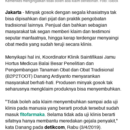
Kemenkes mengingatkan tidak boleh ada klaim berlebihan. Foto: iStock
Jakarta
- Minyak gosok dengan segala khasiatnya tak
bisa dipisahkan dari pijat dan praktik pengobatan
tradisional lainnya. Penjual dan bahkan sebagian
masyarakat tak segan memberi klaim dan testimoni
seputar manfaatnya, hingga kerap terdengar menyaingi
obat medis yang sudah teruji secara klinis.
Menyikapi hal ini, Koordinator Klinik Saintifikasi Jamu
Hortus Medicus Balai Besar Penelitian dan
Pengembangan Tanaman Obat dan Obat Tradisional
(B2P2TOOT) Danang Ardiyanto menyarankan
masyarakat berhati-hati. Produsen minyak gosok tak
seharusnya mengklaim produknya bisa menyembuhkan.
"Tidak boleh ada klaim menyembuhkan sampai ada uji
klinis pada manusia yang berarti produk tersebut sudah
fitofarmaka
masuk
. Selama tidak ada uji klinis berarti
sifatnya hanya membantu meredakan gejala penyakit,"
detikcom
kata Danang pada
, Rabu (3/4/2019).