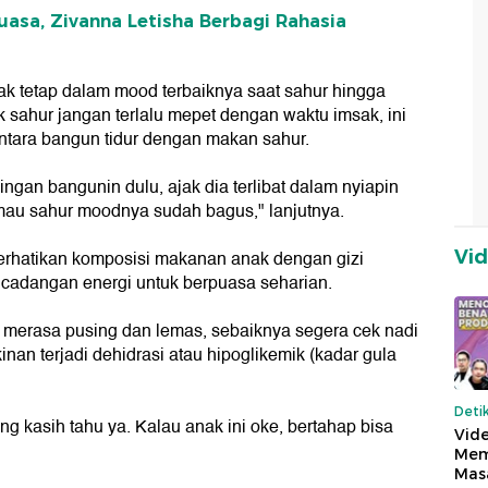
asa, Zivanna Letisha Berbagi Rahasia
anak tetap dalam mood terbaiknya saat sahur hingga
ahur jangan terlalu mepet dengan waktu imsak, ini
ntara bangun tidur dengan makan sahur.
gan bangunin dulu, ajak dia terlibat dalam nyiapin
mau sahur moodnya sudah bagus," lanjutnya.
Vi
emerhatikan komposisi makanan anak dengan gizi
 cadangan energi untuk berpuasa seharian.
h merasa pusing dan lemas, sebaiknya segera cek nadi
nan terjadi dehidrasi atau hipoglikemik (kadar gula
Deti
 kasih tahu ya. Kalau anak ini oke, bertahap bisa
Vide
Mem
Mas