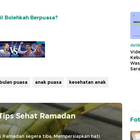
il Bolehkah Berpuasa?
deti
Vide
Keba
Was
Sara
 bulan puasa
anak puasa
kesehatan anak
Tips Sehat Ramadan
Fo
ci Ramadan segera tiba. Mempersiapkan hati