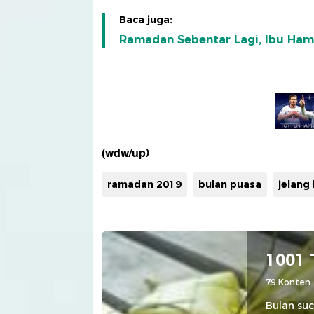
Baca juga:
Ramadan Sebentar Lagi, Ibu Ham
(wdw/up)
ramadan 2019
bulan puasa
jelang
1001 
79 Konten
Bulan su