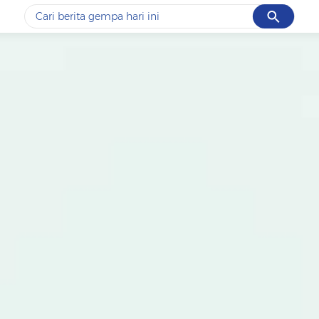
Cancel
Yang sedang ramai dicari
#1
gempa hari ini
#2
gempa
#3
prabowo
#4
iran
#5
demo
Promoted
Terakhir yang dicari
Loading...