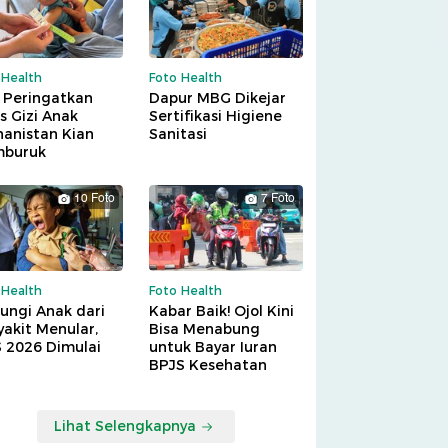
 Health
Foto Health
 Peringatkan
Dapur MBG Dikejar
is Gizi Anak
Sertifikasi Higiene
hanistan Kian
Sanitasi
buruk
10 Foto
7 Foto
 Health
Foto Health
ungi Anak dari
Kabar Baik! Ojol Kini
akit Menular,
Bisa Menabung
S 2026 Dimulai
untuk Bayar Iuran
BPJS Kesehatan
Lihat Selengkapnya