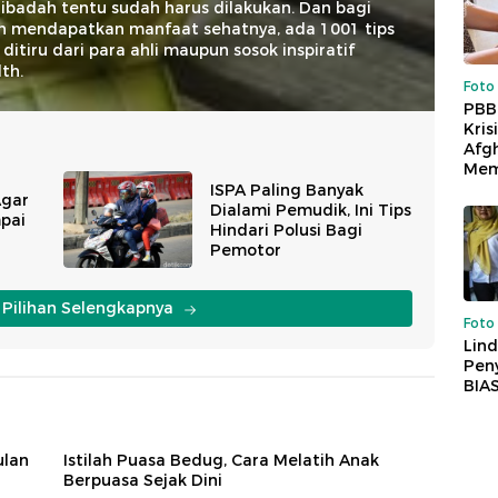
ibadah tentu sudah harus dilakukan. Dan bagi
in mendapatkan manfaat sehatnya, ada 1001 tips
 ditiru dari para ahli maupun sosok inspiratif
th.
Foto
PBB
Kris
Afg
Mem
ISPA Paling Banyak
Agar
Dialami Pemudik, Ini Tips
pai
Hindari Polusi Bagi
Pemotor
i Pilihan Selengkapnya
Foto
Lind
Peny
BIA
ulan
Istilah Puasa Bedug, Cara Melatih Anak
Berpuasa Sejak Dini