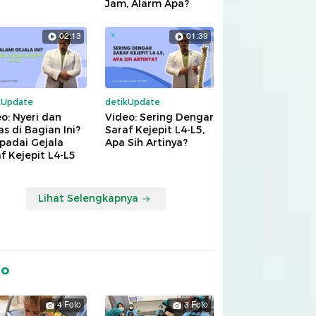
Jam, Alarm Apa?
02:13
01:39
kUpdate
detikUpdate
o: Nyeri dan
Video: Sering Dengar
s di Bagian Ini?
Saraf Kejepit L4-L5,
padai Gejala
Apa Sih Artinya?
f Kejepit L4-L5
Lihat Selengkapnya
to
4 Foto
3 Foto