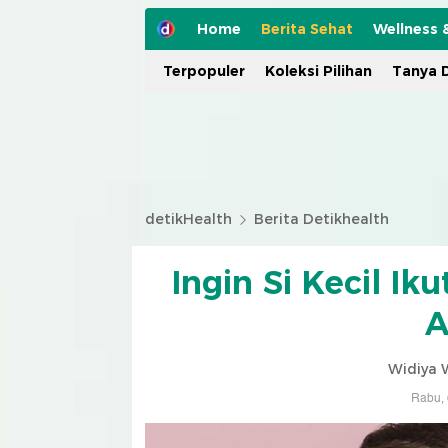
Home
Berita Sehat
Wellness 
Terpopuler
Koleksi Pilihan
Tanya D
detikHealth
Berita Detikhealth
Ingin Si Kecil Iku
A
Widiya 
Rabu, 