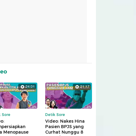
deo
24:01
21:17
k Sore
Detik Sore
o:
Video: Nakes Hina
persiapkan
Pasien BPJS yang
a Menopause
Curhat Nunggu 8