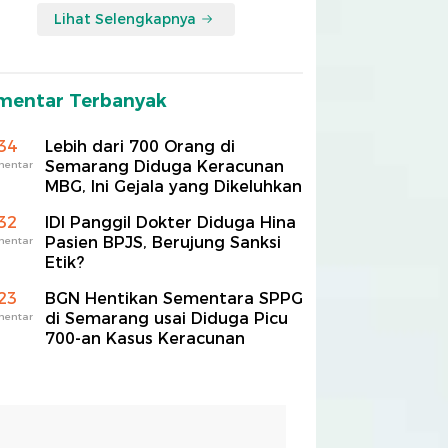
Lihat Selengkapnya
mentar Terbanyak
34
Lebih dari 700 Orang di
Semarang Diduga Keracunan
mentar
MBG, Ini Gejala yang Dikeluhkan
32
IDI Panggil Dokter Diduga Hina
Pasien BPJS, Berujung Sanksi
mentar
Etik?
23
BGN Hentikan Sementara SPPG
di Semarang usai Diduga Picu
mentar
700-an Kasus Keracunan