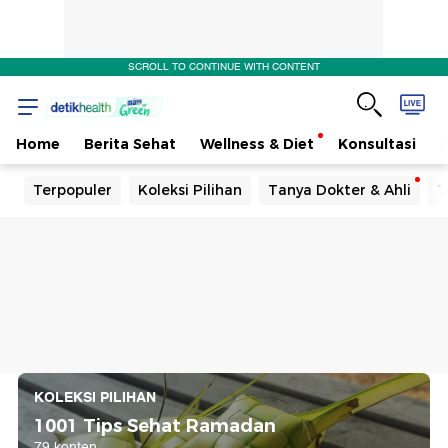
SCROLL TO CONTINUE WITH CONTENT
Home
Berita Sehat
Wellness & Diet
Konsultasi
Terpopuler
Koleksi Pilihan
Tanya Dokter & Ahli
T
KOLEKSI PILIHAN
1001 Tips Sehat Ramadan
79 konten