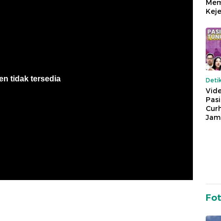
Mem
Keje
Deti
Vide
Pas
Cur
Jam
Fo