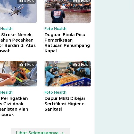
5 Foto
6 Foto
 Health
Foto Health
 Stroke, Nenek
Dugaan Ebola Picu
Tahun Pecahkan
Pemeriksaan
r Berdiri di Atas
Ratusan Penumpang
awat
Kapal
4 Foto
3 Foto
 Health
Foto Health
 Peringatkan
Dapur MBG Dikejar
is Gizi Anak
Sertifikasi Higiene
hanistan Kian
Sanitasi
buruk
Lihat Selengkapnya