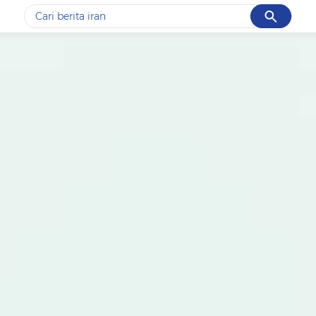
Cancel
Yang sedang ramai dicari
#1
data live draw sgp
#2
kebakaran
#3
prabowo
#4
iran
#5
gempa hari ini
Promoted
Terakhir yang dicari
Loading...