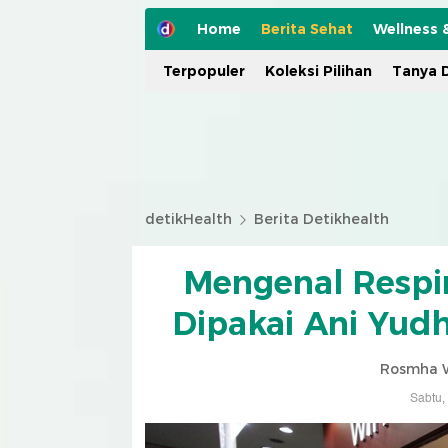
Home
Berita Sehat
Wellness 
Terpopuler
Koleksi Pilihan
Tanya D
detikHealth
Berita Detikhealth
Mengenal Respir
Dipakai Ani Yud
Rosmha W
Sabtu,