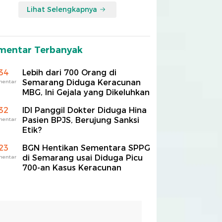
Lihat Selengkapnya
mentar Terbanyak
34
Lebih dari 700 Orang di
Semarang Diduga Keracunan
mentar
MBG, Ini Gejala yang Dikeluhkan
32
IDI Panggil Dokter Diduga Hina
Pasien BPJS, Berujung Sanksi
mentar
Etik?
23
BGN Hentikan Sementara SPPG
di Semarang usai Diduga Picu
mentar
700-an Kasus Keracunan