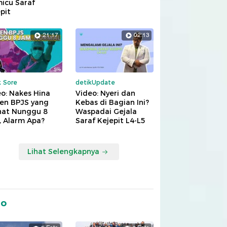
icu Saraf
pit
21:17
02:13
k Sore
detikUpdate
o: Nakes Hina
Video: Nyeri dan
ien BPJS yang
Kebas di Bagian Ini?
hat Nunggu 8
Waspadai Gejala
, Alarm Apa?
Saraf Kejepit L4-L5
Lihat Selengkapnya
to