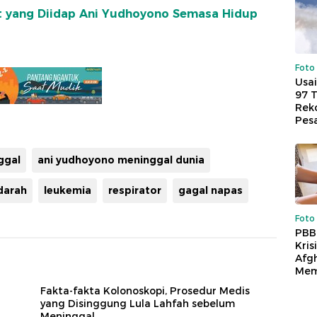
t yang Diidap Ani Yudhoyono Semasa Hidup
Foto
Usai
97 
Reko
Pes
ggal
ani yudhoyono meninggal dunia
darah
leukemia
respirator
gagal napas
Foto
PBB
Kris
Afg
Mem
Fakta-fakta Kolonoskopi, Prosedur Medis
yang Disinggung Lula Lahfah sebelum
Meninggal