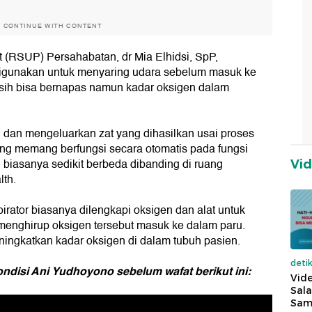
O CONTINUE WITH CONTENT
 (RSUP) Persahabatan, dr Mia Elhidsi, SpP,
 digunakan untuk menyaring udara sebelum masuk ke
asih bisa bernapas namun kadar oksigen dalam
en dan mengeluarkan zat yang dihasilkan usai proses
ng memang berfungsi secara otomatis pada fungsi
 biasanya sedikit berbeda dibanding di ruang
Vi
lth.
pirator biasanya dilengkapi oksigen dan alat untuk
menghirup oksigen tersebut masuk ke dalam paru.
ningkatkan kadar oksigen di dalam tubuh pasien.
deti
ndisi Ani Yudhoyono sebelum wafat berikut ini:
Vide
Sala
Sam