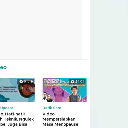
deo
01:19
24:01
kUpdate
Detik Sore
o: Hati-hati!
Video:
h Teknik, Ngulek
Mempersiapkan
bel Juga Bisa
Masa Menopause