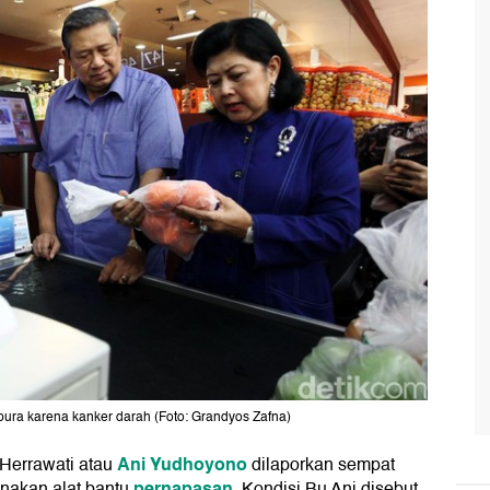
apura karena kanker darah (Foto: Grandyos Zafna)
Ani Yudhoyono
 Herrawati atau
dilaporkan sempat
pernapasan
nakan alat bantu
. Kondisi Bu Ani disebut