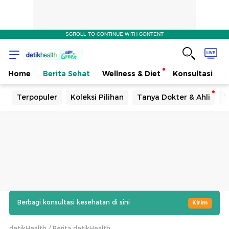
SCROLL TO CONTINUE WITH CONTENT
Home
Berita Sehat
Wellness & Diet
Konsultasi
Terpopuler
Koleksi Pilihan
Tanya Dokter & Ahli
T
Berbagi konsultasi kesehatan di sini
Kirim
detikHealth
Berita detikHealth