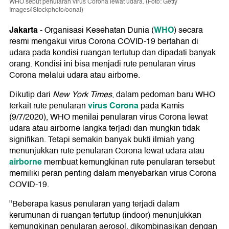
WHO sebut penularan virus Corona lewat udara. (Foto: Getty
Images/iStockphoto/oonal)
Jakarta
WHO
-
Organisasi Kesehatan Dunia (
) secara
resmi mengakui virus Corona COVID-19 bertahan di
udara pada kondisi ruangan tertutup dan dipadati banyak
orang. Kondisi ini bisa menjadi rute penularan virus
Corona melalui udara atau airborne.
Dikutip dari
New York Times
, dalam pedoman baru WHO
virus Corona
terkait rute penularan
pada Kamis
(9/7/2020), WHO menilai penularan virus Corona lewat
udara atau airborne langka terjadi dan mungkin tidak
signifikan. Tetapi semakin banyak bukti ilmiah yang
menunjukkan rute penularan Corona lewat udara atau
airborne
membuat kemungkinan rute penularan tersebut
memiliki peran penting dalam menyebarkan virus Corona
COVID-19.
"Beberapa kasus penularan yang terjadi dalam
kerumunan di ruangan tertutup (indoor) menunjukkan
kemungkinan penularan aerosol, dikombinasikan dengan