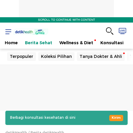
SCROLL TO CONTINUE WITH CONTENT
Home
Berita Sehat
Wellness & Diet
Konsultasi
Terpopuler
Koleksi Pilihan
Tanya Dokter & Ahli
T
Berbagi konsultasi kesehatan di sini
Kirim
detikHealth
Berita detikHealth