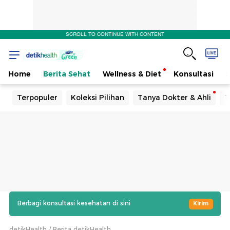
SCROLL TO CONTINUE WITH CONTENT
Home
Berita Sehat
Wellness & Diet
Konsultasi
Terpopuler
Koleksi Pilihan
Tanya Dokter & Ahli
T
Berbagi konsultasi kesehatan di sini
Kirim
detikHealth
Berita detikHealth