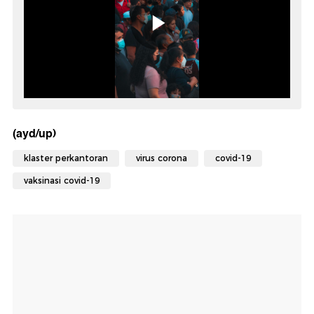
(ayd/up)
klaster perkantoran
virus corona
covid-19
vaksinasi covid-19