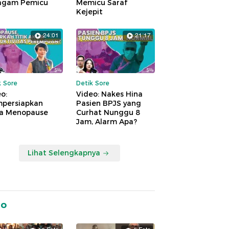
agam Pemicu
Memicu Saraf
Kejepit
24:01
21:17
k Sore
Detik Sore
o:
Video: Nakes Hina
persiapkan
Pasien BPJS yang
a Menopause
Curhat Nunggu 8
Jam, Alarm Apa?
Lihat Selengkapnya
to