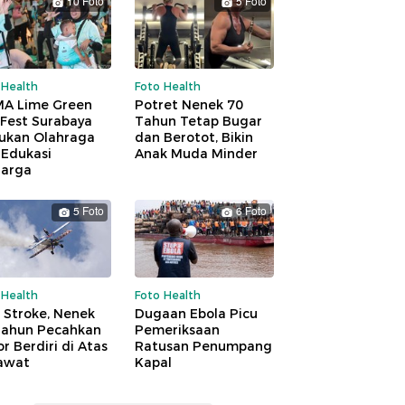
10 Foto
5 Foto
 Health
Foto Health
A Lime Green
Potret Nenek 70
 Fest Surabaya
Tahun Tetap Bugar
ukan Olahraga
dan Berotot, Bikin
 Edukasi
Anak Muda Minder
uarga
5 Foto
6 Foto
 Health
Foto Health
 Stroke, Nenek
Dugaan Ebola Picu
Tahun Pecahkan
Pemeriksaan
r Berdiri di Atas
Ratusan Penumpang
awat
Kapal