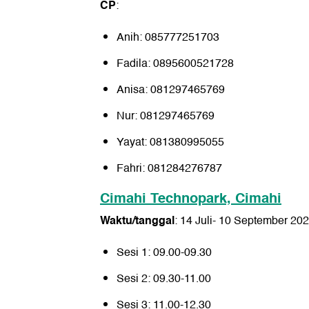
CP
:
Anih: 085777251703
Fadila: 0895600521728
Anisa: 081297465769
Nur: 081297465769
Yayat: 081380995055
Fahri: 081284276787
Cimahi Technopark, Cimahi
Waktu/tanggal
: 14 Juli- 10 September 20
Sesi 1: 09.00-09.30
Sesi 2: 09.30-11.00
Sesi 3: 11.00-12.30