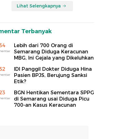
Lihat Selengkapnya
mentar Terbanyak
34
Lebih dari 700 Orang di
Semarang Diduga Keracunan
mentar
MBG, Ini Gejala yang Dikeluhkan
32
IDI Panggil Dokter Diduga Hina
Pasien BPJS, Berujung Sanksi
mentar
Etik?
23
BGN Hentikan Sementara SPPG
di Semarang usai Diduga Picu
mentar
700-an Kasus Keracunan