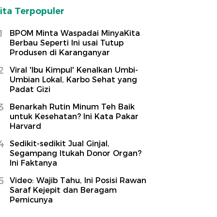
ita Terpopuler
1
BPOM Minta Waspadai MinyaKita
Berbau Seperti Ini usai Tutup
Produsen di Karanganyar
2
Viral 'Ibu Kimpul' Kenalkan Umbi-
Umbian Lokal, Karbo Sehat yang
Padat Gizi
3
Benarkah Rutin Minum Teh Baik
untuk Kesehatan? Ini Kata Pakar
Harvard
4
Sedikit-sedikit Jual Ginjal,
Segampang Itukah Donor Organ?
Ini Faktanya
5
Video: Wajib Tahu, Ini Posisi Rawan
Saraf Kejepit dan Beragam
Pemicunya