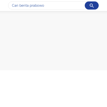
Cancel
Yang sedang ramai dicari
#1
ketik
#2
bromo
#3
streaming motogp
#4
prabowo
#5
data live draw sgp
Promoted
Terakhir yang dicari
Loading...