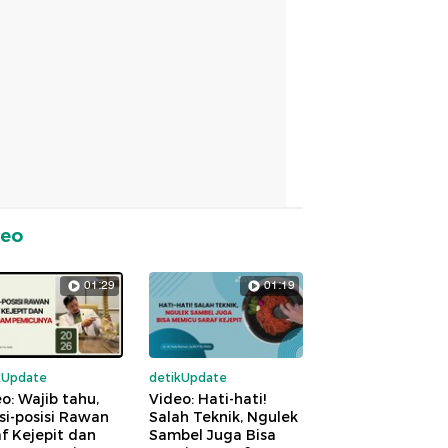
deo
01:29
01:19
kUpdate
detikUpdate
o: Wajib tahu,
Video: Hati-hati!
si-posisi Rawan
Salah Teknik, Ngulek
f Kejepit dan
Sambel Juga Bisa