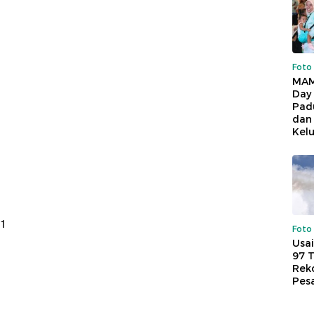
Foto
MAM
Day
Pad
dan
Kel
21
Foto
Usai
97 
Reko
Pes