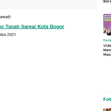
Ber
awati)
ec Tanah Sareal Kota Bogor
stus 2021
Deti
Vide
Mem
Mas
n
Fo