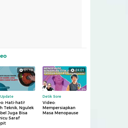
deo
01:19
24:01
kUpdate
Detik Sore
o: Hati-hati!
Video:
h Teknik, Ngulek
Mempersiapkan
bel Juga Bisa
Masa Menopause
icu Saraf
pit