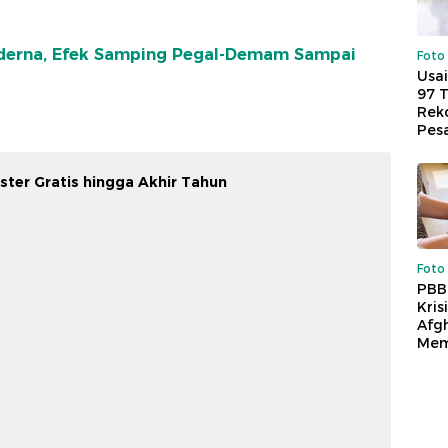
oderna, Efek Samping Pegal-Demam Sampai
Foto
Usai
97 
Reko
Pes
oster Gratis hingga Akhir Tahun
Foto
PBB
Kris
Afg
Mem