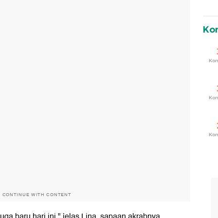
Ko
Ko
Ko
Ko
O CONTINUE WITH CONTENT
 juga baru hari ini," jelas Lina, sapaan akrabnya.