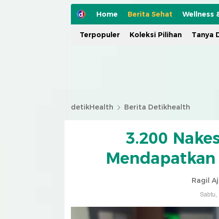
Home
Berita Sehat
Wellness 
Terpopuler
Koleksi Pilihan
Tanya D
detikHealth
Berita Detikhealth
3.200 Nakes
Mendapatkan V
Ragil A
Sabtu,