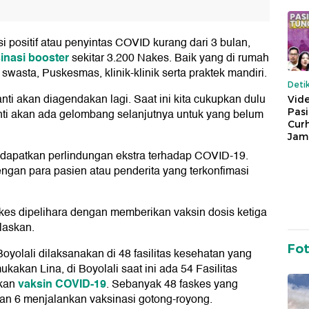
i positif atau penyintas COVID kurang dari 3 bulan,
inasi booster
sekitar 3.200 Nakes. Baik yang di rumah
swasta, Puskesmas, klinik-klinik serta praktek mandiri.
Deti
nti akan diagendakan lagi. Saat ini kita cukupkan dulu
Vide
Pas
anti akan ada gelombang selanjutnya untuk yang belum
Cur
Jam
ndapatkan perlindungan ekstra terhadap COVID-19.
gan para pasien atau penderita yang terkonfimasi
es dipelihara dengan memberikan vaksin dosis ketiga
laskan.
Fo
Boyolali dilaksanakan di 48 fasilitas kesehatan yang
kan Lina, di Boyolali saat ini ada 54 Fasilitas
vaksin COVID-19
kan
. Sebanyak 48 faskes yang
an 6 menjalankan vaksinasi gotong-royong.