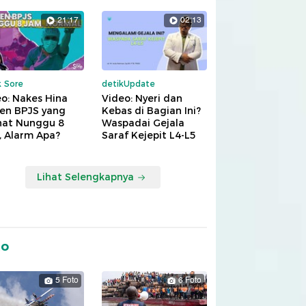
21:17
02:13
k Sore
detikUpdate
o: Nakes Hina
Video: Nyeri dan
ien BPJS yang
Kebas di Bagian Ini?
hat Nunggu 8
Waspadai Gejala
, Alarm Apa?
Saraf Kejepit L4-L5
Lihat Selengkapnya
to
5 Foto
6 Foto