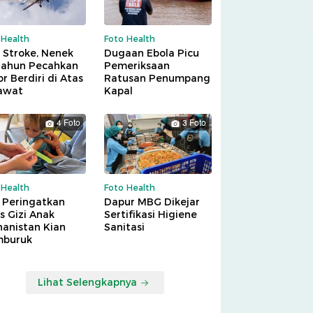
 Health
Foto Health
 Stroke, Nenek
Dugaan Ebola Picu
Tahun Pecahkan
Pemeriksaan
r Berdiri di Atas
Ratusan Penumpang
awat
Kapal
4 Foto
3 Foto
 Health
Foto Health
 Peringatkan
Dapur MBG Dikejar
is Gizi Anak
Sertifikasi Higiene
hanistan Kian
Sanitasi
buruk
Lihat Selengkapnya