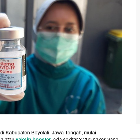
di Kabupaten Boyolali, Jawa Tengah, mulai
vaksin booster.
ga atau
Ada sekitar 3.200 nakes yang