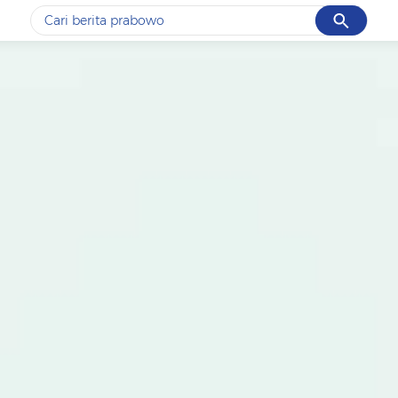
Cancel
Yang sedang ramai dicari
#1
data live draw sgp
#2
k-talk
#3
kebakaran
#4
prabowo
#5
gempa hari ini
Promoted
Terakhir yang dicari
Loading...