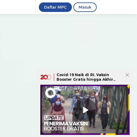
Daftar MPC
Masuk
Covid-19 Naik di RI, Vaksin
Booster Gratis hingga Akhir
Tahun