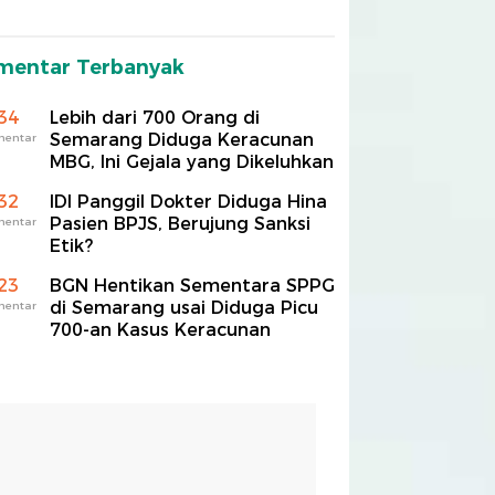
mentar Terbanyak
34
Lebih dari 700 Orang di
Semarang Diduga Keracunan
mentar
MBG, Ini Gejala yang Dikeluhkan
32
IDI Panggil Dokter Diduga Hina
Pasien BPJS, Berujung Sanksi
mentar
Etik?
23
BGN Hentikan Sementara SPPG
di Semarang usai Diduga Picu
mentar
700-an Kasus Keracunan