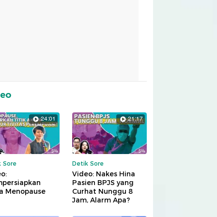
deo
24:01
21:17
k Sore
Detik Sore
o:
Video: Nakes Hina
persiapkan
Pasien BPJS yang
a Menopause
Curhat Nunggu 8
Jam, Alarm Apa?