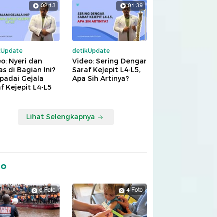
02:13
01:39
kUpdate
detikUpdate
o: Nyeri dan
Video: Sering Dengar
s di Bagian Ini?
Saraf Kejepit L4-L5,
padai Gejala
Apa Sih Artinya?
f Kejepit L4-L5
Lihat Selengkapnya
to
6 Foto
4 Foto