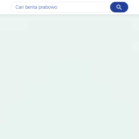
Cancel
Yang sedang ramai dicari
#1
data live draw sgp
#2
piala presiden 2026
#3
prabowo
#4
iran
#5
gempa hari ini
Promoted
Terakhir yang dicari
Loading...