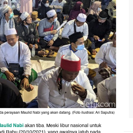
a perayaan Maulid Nabi yang akan datang. (Foto ilustrasi: Ari Saputra)
aulid Nabi
akan tiba. Meski libur nasional untuk
adi Rabu (20/10/2021), yang awalnya jatuh pada