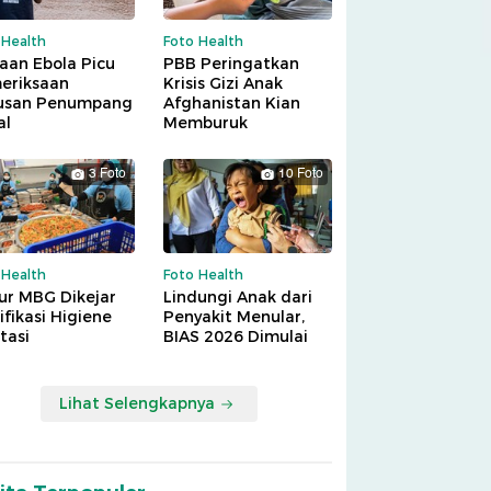
 Health
Foto Health
aan Ebola Picu
PBB Peringatkan
eriksaan
Krisis Gizi Anak
usan Penumpang
Afghanistan Kian
al
Memburuk
3 Foto
10 Foto
 Health
Foto Health
ur MBG Dikejar
Lindungi Anak dari
ifikasi Higiene
Penyakit Menular,
tasi
BIAS 2026 Dimulai
Lihat Selengkapnya