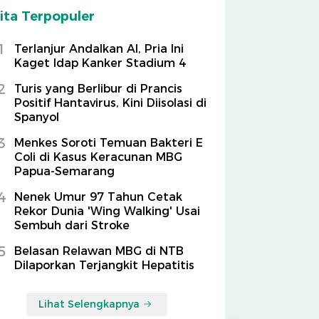
ita Terpopuler
1
Terlanjur Andalkan AI, Pria Ini
Kaget Idap Kanker Stadium 4
2
Turis yang Berlibur di Prancis
Positif Hantavirus, Kini Diisolasi di
Spanyol
3
Menkes Soroti Temuan Bakteri E
Coli di Kasus Keracunan MBG
Papua-Semarang
4
Nenek Umur 97 Tahun Cetak
Rekor Dunia 'Wing Walking' Usai
Sembuh dari Stroke
5
Belasan Relawan MBG di NTB
Dilaporkan Terjangkit Hepatitis
Lihat Selengkapnya