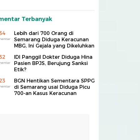
mentar Terbanyak
34
Lebih dari 700 Orang di
Semarang Diduga Keracunan
mentar
MBG, Ini Gejala yang Dikeluhkan
32
IDI Panggil Dokter Diduga Hina
Pasien BPJS, Berujung Sanksi
mentar
Etik?
23
BGN Hentikan Sementara SPPG
di Semarang usai Diduga Picu
mentar
700-an Kasus Keracunan