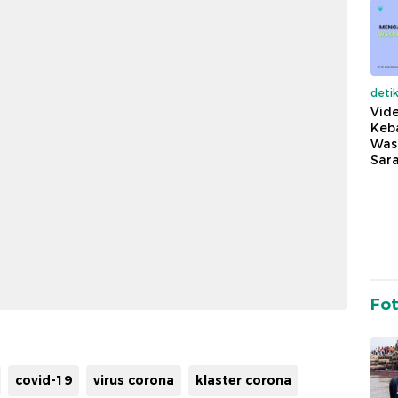
deti
Vide
Keba
Was
Sara
Fo
covid-19
virus corona
klaster corona