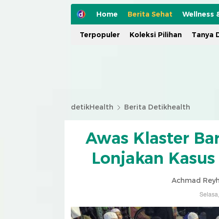
Home
Berita Sehat
Wellness 
Terpopuler
Koleksi Pilihan
Tanya D
detikHealth
Berita Detikhealth
Awas Klaster Ba
Lonjakan Kasus
Achmad Reyh
Selasa