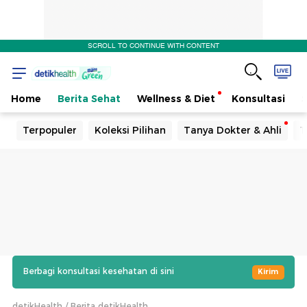
SCROLL TO CONTINUE WITH CONTENT
Home
Berita Sehat
Wellness & Diet
Konsultasi
Terpopuler
Koleksi Pilihan
Tanya Dokter & Ahli
T
Berbagi konsultasi kesehatan di sini
Kirim
detikHealth
Berita detikHealth