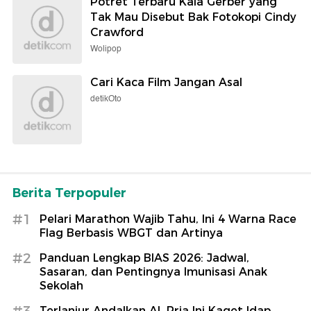
Potret Terbaru Kaia Gerber yang
Tak Mau Disebut Bak Fotokopi Cindy
Crawford
Wolipop
Cari Kaca Film Jangan Asal
detikOto
Berita Terpopuler
#1
Pelari Marathon Wajib Tahu, Ini 4 Warna Race
Flag Berbasis WBGT dan Artinya
#2
Panduan Lengkap BIAS 2026: Jadwal,
Sasaran, dan Pentingnya Imunisasi Anak
Sekolah
#3
Terlanjur Andalkan AI, Pria Ini Kaget Idap