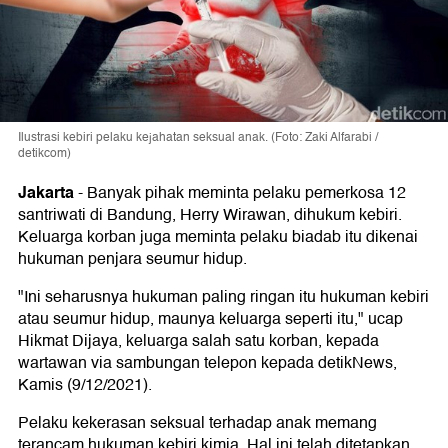
Ilustrasi kebiri pelaku kejahatan seksual anak. (Foto: Zaki Alfarabi /
detikcom)
Jakarta
-
Banyak pihak meminta pelaku pemerkosa 12
santriwati di Bandung, Herry Wirawan, dihukum kebiri.
Keluarga korban juga meminta pelaku biadab itu dikenai
hukuman penjara seumur hidup.
"Ini seharusnya hukuman paling ringan itu hukuman kebiri
atau seumur hidup, maunya keluarga seperti itu," ucap
Hikmat Dijaya, keluarga salah satu korban, kepada
wartawan via sambungan telepon kepada detikNews,
Kamis (9/12/2021).
Pelaku kekerasan seksual terhadap anak memang
terancam hukuman kebiri kimia. Hal ini telah ditetapkan