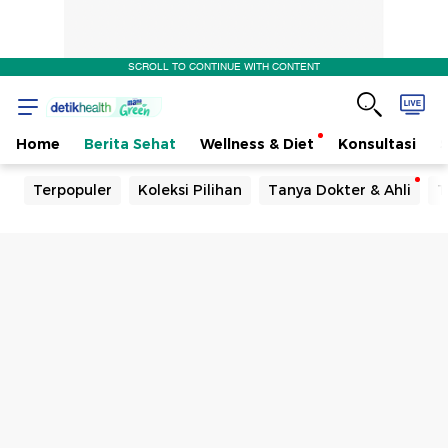
SCROLL TO CONTINUE WITH CONTENT
Home
Berita Sehat
Wellness & Diet
Konsultasi
Terpopuler
Koleksi Pilihan
Tanya Dokter & Ahli
T