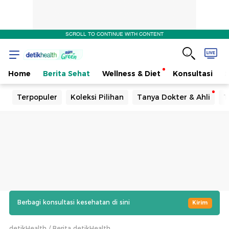
SCROLL TO CONTINUE WITH CONTENT
Home
Berita Sehat
Wellness & Diet
Konsultasi
Terpopuler
Koleksi Pilihan
Tanya Dokter & Ahli
T
Berbagi konsultasi kesehatan di sini
Kirim
detikHealth
Berita detikHealth