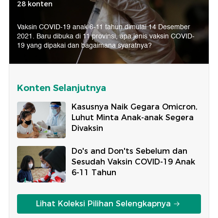
28 konten
Vaksin COVID-19 anak 6-11 tahun dimulai 14 Desember
2021. Baru dibuka di 11 provinsi, apa jenis vaksin COVID-
19 yang dipakai dan bagaimana syaratnya?
Konten Selanjutnya
Kasusnya Naik Gegara Omicron,
Luhut Minta Anak-anak Segera
Divaksin
Do's and Don'ts Sebelum dan
Sesudah Vaksin COVID-19 Anak
6-11 Tahun
Lihat Koleksi Pilihan Selengkapnya