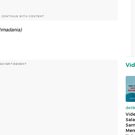
O CONTINUE WITH CONTENT
ahmadania)
Vi
ADVERTISEMENT
deti
Vide
Sala
Sam
Mem