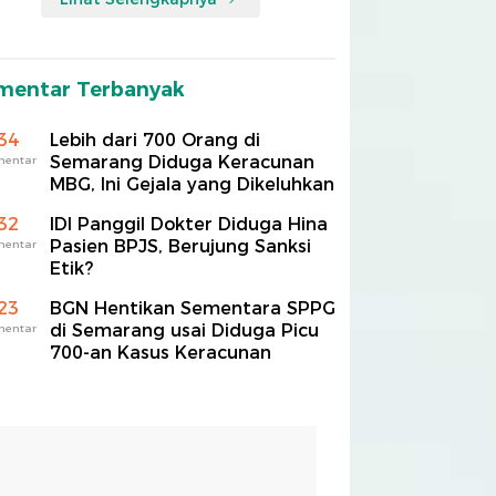
mentar Terbanyak
34
Lebih dari 700 Orang di
Semarang Diduga Keracunan
mentar
MBG, Ini Gejala yang Dikeluhkan
32
IDI Panggil Dokter Diduga Hina
Pasien BPJS, Berujung Sanksi
mentar
Etik?
23
BGN Hentikan Sementara SPPG
di Semarang usai Diduga Picu
mentar
700-an Kasus Keracunan