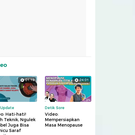
deo
01:19
24:01
kUpdate
Detik Sore
o: Hati-hati!
Video:
h Teknik, Ngulek
Mempersiapkan
bel Juga Bisa
Masa Menopause
icu Saraf