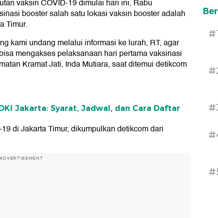
jutan vaksin COVID-19 dimulai hari ini, Rabu
Ber
ksinasi booster salah satu lokasi vaksin booster adalah
a Timur.
#
ang kami undang melalui informasi ke lurah, RT, agar
n bisa mengakses pelaksanaan hari pertama vaksinasi
atan Kramat Jati, Inda Mutiara, saat ditemui detikcom
#
#
KI Jakarta: Syarat, Jadwal, dan Cara Daftar
-19 di Jakarta Timur, dikumpulkan detikcom dari
#
ADVERTISEMENT
#