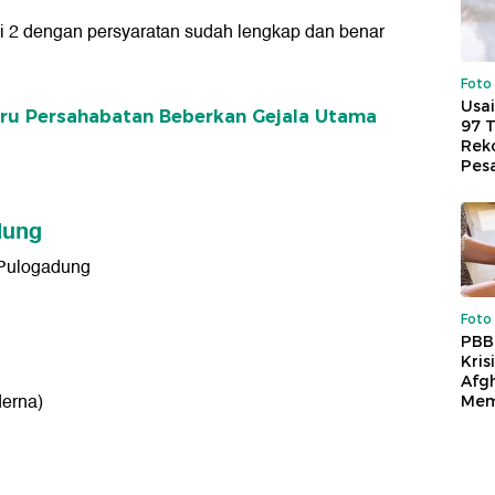
i 2 dengan persyaratan sudah lengkap dan benar
Foto
Usai
aru Persahabatan Beberkan Gejala Utama
97 
Reko
Pes
dung
 Pulogadung
Foto
PBB
Kris
Afg
derna)
Mem