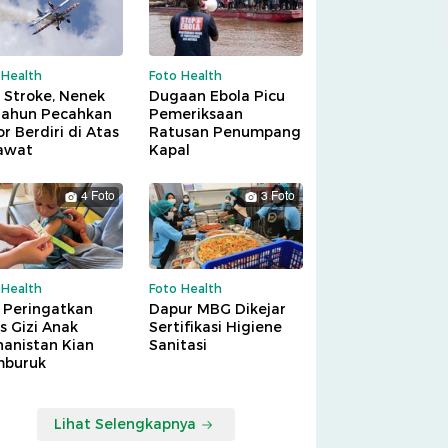
 Health
Foto Health
 Stroke, Nenek
Dugaan Ebola Picu
Tahun Pecahkan
Pemeriksaan
r Berdiri di Atas
Ratusan Penumpang
awat
Kapal
4 Foto
3 Foto
 Health
Foto Health
 Peringatkan
Dapur MBG Dikejar
is Gizi Anak
Sertifikasi Higiene
hanistan Kian
Sanitasi
buruk
Lihat Selengkapnya