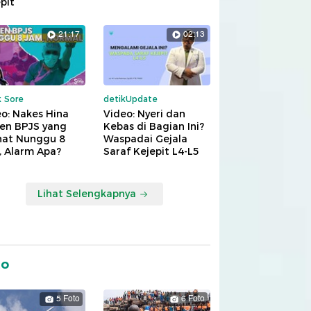
pit
21:17
02:13
k Sore
detikUpdate
o: Nakes Hina
Video: Nyeri dan
ien BPJS yang
Kebas di Bagian Ini?
hat Nunggu 8
Waspadai Gejala
, Alarm Apa?
Saraf Kejepit L4-L5
Lihat Selengkapnya
to
5 Foto
6 Foto