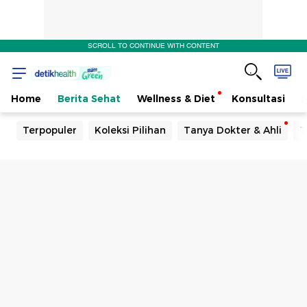
SCROLL TO CONTINUE WITH CONTENT
Home
Berita Sehat
Wellness & Diet
Konsultasi
Terpopuler
Koleksi Pilihan
Tanya Dokter & Ahli
T