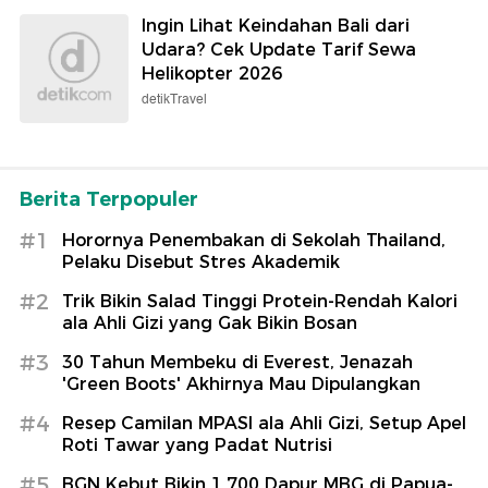
Ingin Lihat Keindahan Bali dari
Udara? Cek Update Tarif Sewa
Helikopter 2026
detikTravel
Berita Terpopuler
#1
Horornya Penembakan di Sekolah Thailand,
Pelaku Disebut Stres Akademik
#2
Trik Bikin Salad Tinggi Protein-Rendah Kalori
ala Ahli Gizi yang Gak Bikin Bosan
#3
30 Tahun Membeku di Everest, Jenazah
'Green Boots' Akhirnya Mau Dipulangkan
#4
Resep Camilan MPASI ala Ahli Gizi, Setup Apel
Roti Tawar yang Padat Nutrisi
#5
BGN Kebut Bikin 1.700 Dapur MBG di Papua-