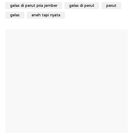
gelas di perut pria jember
gelas di perut
perut
gelas
aneh tapi nyata