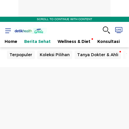
SCROLL TO CONTINUE WITH CONTENT
Home
Berita Sehat
Wellness & Diet
Konsultasi
Terpopuler
Koleksi Pilihan
Tanya Dokter & Ahli
T