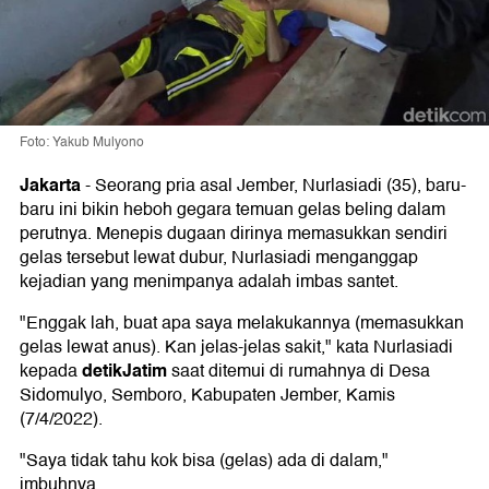
Foto: Yakub Mulyono
Jakarta
-
Seorang pria asal Jember, Nurlasiadi (35), baru-
baru ini bikin heboh gegara temuan gelas beling dalam
perutnya. Menepis dugaan dirinya memasukkan sendiri
gelas tersebut lewat dubur, Nurlasiadi menganggap
kejadian yang menimpanya adalah imbas santet.
"Enggak lah, buat apa saya melakukannya (memasukkan
gelas lewat anus). Kan jelas-jelas sakit," kata Nurlasiadi
detikJatim
kepada
saat ditemui di rumahnya di Desa
Sidomulyo, Semboro, Kabupaten Jember, Kamis
(7/4/2022).
"Saya tidak tahu kok bisa (gelas) ada di dalam,"
imbuhnya.