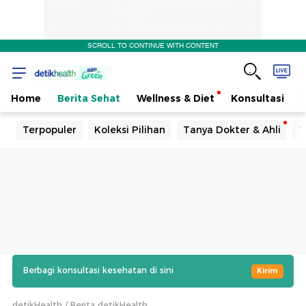
SCROLL TO CONTINUE WITH CONTENT
Home
Berita Sehat
Wellness & Diet
Konsultasi
Terpopuler
Koleksi Pilihan
Tanya Dokter & Ahli
T
Berbagi konsultasi kesehatan di sini
Kirim
detikHealth
Berita detikHealth