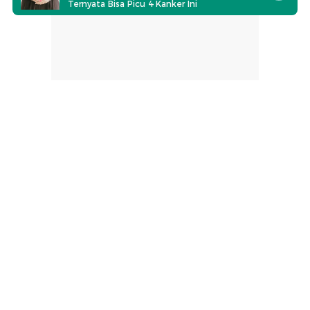
Ternyata Bisa Picu 4 Kanker Ini
part of
Redaksi
Pedoman Media Siber
Karir
Kotak Pos
Info Iklan
Privacy Policy
Disclaimer