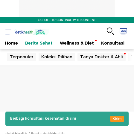
SCROLL TO CONTINUE WITH CONTENT
Home
Berita Sehat
Wellness & Diet
Konsultasi
Terpopuler
Koleksi Pilihan
Tanya Dokter & Ahli
T
Berbagi konsultasi kesehatan di sini
Kirim
detikHealth
Berita detikHealth