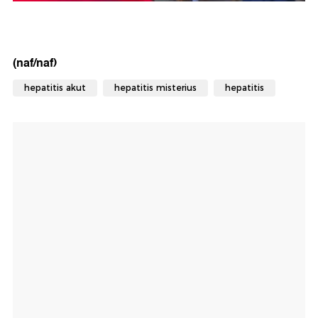
(naf/naf)
hepatitis akut
hepatitis misterius
hepatitis