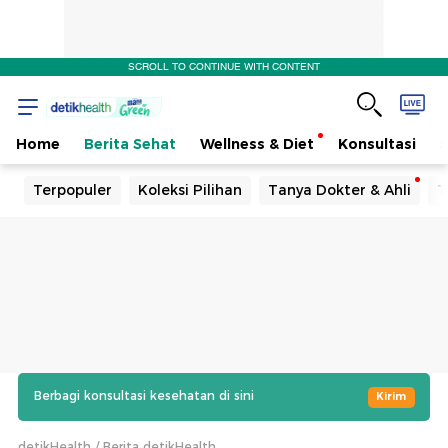
SCROLL TO CONTINUE WITH CONTENT
Home
Berita Sehat
Wellness & Diet
Konsultasi
Terpopuler
Koleksi Pilihan
Tanya Dokter & Ahli
T
Berbagi konsultasi kesehatan di sini
Kirim
detikHealth
Berita detikHealth