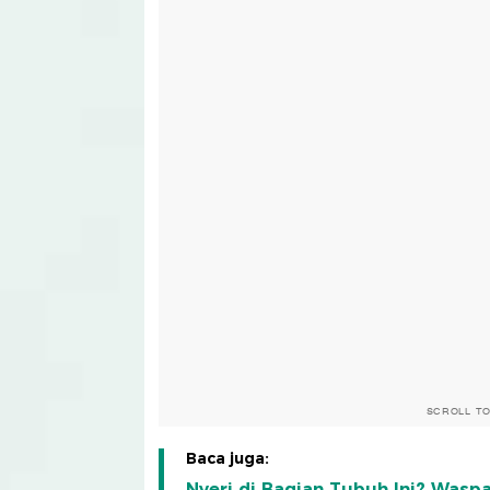
SCROLL T
Baca juga:
Nyeri di Bagian Tubuh Ini? Wasp