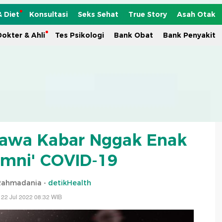
& Diet
Konsultasi
Seks Sehat
True Story
Asah Otak
okter & Ahli
Tes Psikologi
Bank Obat
Bank Penyakit
 Bawa Kabar Nggak Enak
umni' COVID-19
 Rahmadania -
detikHealth
 22 Jul 2022 08:32 WIB