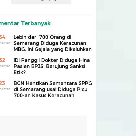
mentar Terbanyak
34
Lebih dari 700 Orang di
Semarang Diduga Keracunan
mentar
MBG, Ini Gejala yang Dikeluhkan
32
IDI Panggil Dokter Diduga Hina
Pasien BPJS, Berujung Sanksi
mentar
Etik?
23
BGN Hentikan Sementara SPPG
di Semarang usai Diduga Picu
mentar
700-an Kasus Keracunan