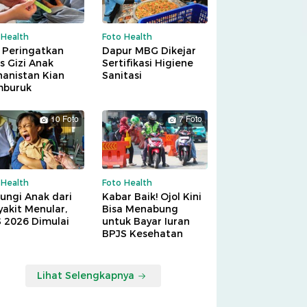
 Health
Foto Health
 Peringatkan
Dapur MBG Dikejar
is Gizi Anak
Sertifikasi Higiene
hanistan Kian
Sanitasi
buruk
10 Foto
7 Foto
 Health
Foto Health
ungi Anak dari
Kabar Baik! Ojol Kini
akit Menular,
Bisa Menabung
S 2026 Dimulai
untuk Bayar Iuran
BPJS Kesehatan
Lihat Selengkapnya