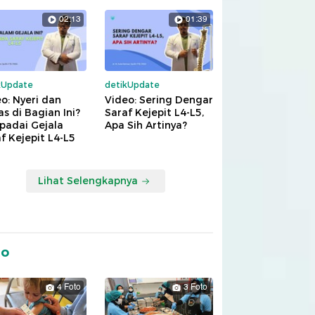
02:13
01:39
kUpdate
detikUpdate
o: Nyeri dan
Video: Sering Dengar
s di Bagian Ini?
Saraf Kejepit L4-L5,
padai Gejala
Apa Sih Artinya?
f Kejepit L4-L5
Lihat Selengkapnya
to
4 Foto
3 Foto