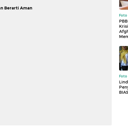
an Berarti Aman
Foto
PBB
Kris
Afg
Mem
Foto
Lind
Peny
BIA