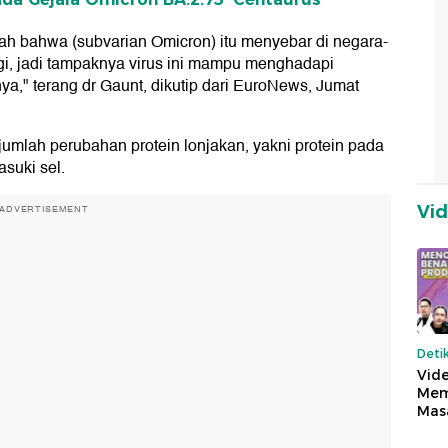
lah bahwa (subvarian Omicron) itu menyebar di negara-
ggi, jadi tampaknya virus ini mampu menghadapi
a," terang dr Gaunt, dikutip dari EuroNews, Jumat
jumlah perubahan protein lonjakan, yakni protein pada
suki sel.
Vi
ADVERTISEMENT
Deti
Vide
Mem
Mas