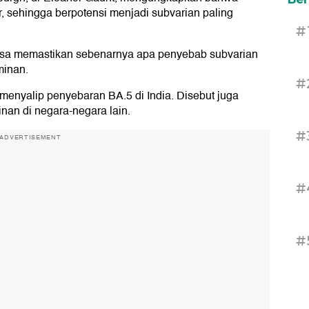
r, sehingga berpotensi menjadi subvarian paling
#
bisa memastikan sebenarnya apa penyebab subvarian
minan.
#
 menyalip penyebaran BA.5 di India. Disebut juga
inan di negara-negara lain.
#
ADVERTISEMENT
#
#