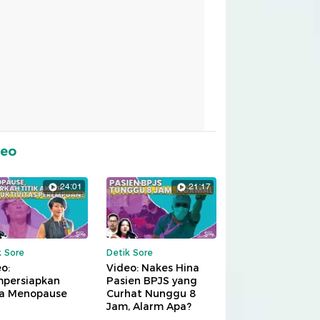
deo
24:01
21:17
k Sore
Detik Sore
o:
Video: Nakes Hina
persiapkan
Pasien BPJS yang
a Menopause
Curhat Nunggu 8
Jam, Alarm Apa?