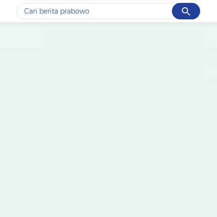
Cancel
Yang sedang ramai dicari
#1
gempa hari ini
#2
gempa
#3
prabowo
#4
iran
#5
demo
Promoted
Terakhir yang dicari
Loading...