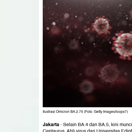
Ilustrasi Omicron BA.2.75 (Foto: Getty Images/loops7)
Jakarta
-
Selain BA.4 dan BA.5, kini munc
Centaurus. Ahli virus dari Universitas E