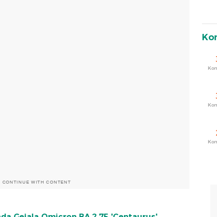
Ko
Ko
Ko
Ko
O CONTINUE WITH CONTENT
ada Gejala Omicron BA.2.75 'Centaurus'