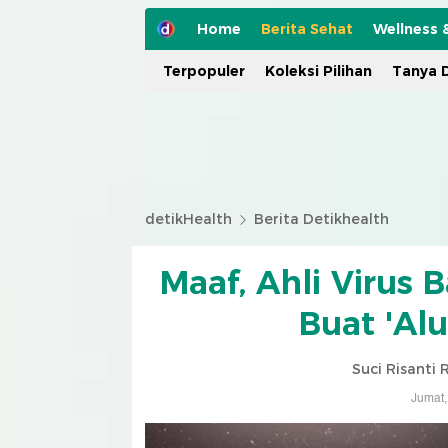
Home
Berita Sehat
Wellness 
Terpopuler
Koleksi Pilihan
Tanya D
detikHealth
Berita Detikhealth
Maaf, Ahli Virus
Buat 'Al
Suci Risanti
Jumat,