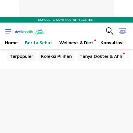
SCROLL TO CONTINUE WITH CONTENT
Home
Berita Sehat
Wellness & Diet
Konsultasi
Terpopuler
Koleksi Pilihan
Tanya Dokter & Ahli
T