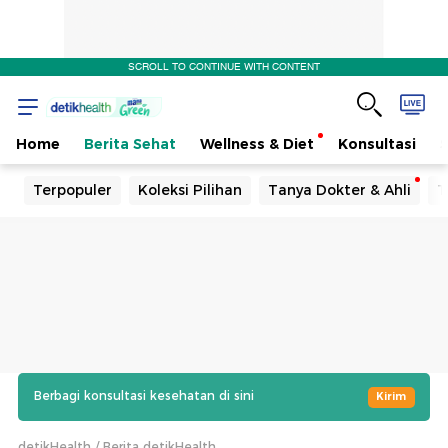
SCROLL TO CONTINUE WITH CONTENT
Home
Berita Sehat
Wellness & Diet
Konsultasi
Terpopuler
Koleksi Pilihan
Tanya Dokter & Ahli
T
Berbagi konsultasi kesehatan di sini
Kirim
detikHealth
Berita detikHealth