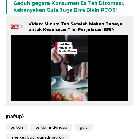
Gaduh gegara Konsumen Es Teh Disomasi,
Kebanyakan Gula Juga Bisa Bikin PCOS!
Video: Minum Teh Setelah Makan Bahaya
untuk Kesehatan? Ini Penjelasan BRIN
(naf/up)
es teh
es teh indonesia
gula
menkes budi gunadi sadikin