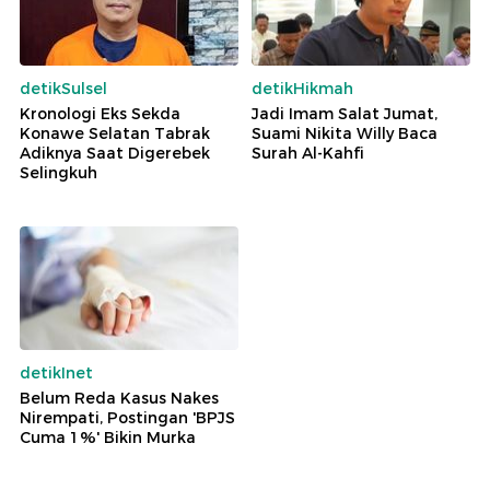
detikSulsel
detikHikmah
Kronologi Eks Sekda
Jadi Imam Salat Jumat,
Konawe Selatan Tabrak
Suami Nikita Willy Baca
Adiknya Saat Digerebek
Surah Al-Kahfi
Selingkuh
detikInet
Belum Reda Kasus Nakes
Nirempati, Postingan 'BPJS
Cuma 1%' Bikin Murka