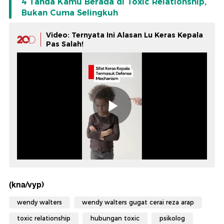
4 Tanda Kamu Berada di Toxic Relationship,
Bukan Cuma Selingkuh
Video: Ternyata Ini Alasan Lu Keras Kepala
Pas Salah!
(kna/vyp)
wendy walters
wendy walters gugat cerai reza arap
toxic relationship
hubungan toxic
psikolog