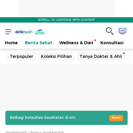
SCROLL TO CONTINUE WITH CONTENT
Home
Berita Sehat
Wellness & Diet
Konsultasi
Terpopuler
Koleksi Pilihan
Tanya Dokter & Ahli
T
Berbagi konsultasi kesehatan di sini
Kirim
detikHealth
Berita detikHealth