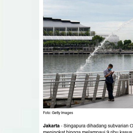
Foto: Getty Images
Jakarta
-
Singapura dihadang subvarian 
meningkat hingga melampaui 9 ribu kasus p