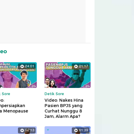
deo
24:01
21:17
k Sore
Detik Sore
o:
Video: Nakes Hina
persiapkan
Pasien BPJS yang
a Menopause
Curhat Nunggu 8
Jam, Alarm Apa?
02:13
01:39