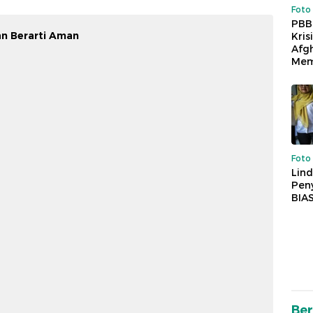
Foto
PBB
an Berarti Aman
Kris
Afg
Mem
Foto
Lind
Peny
BIA
Ber