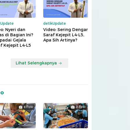
kUpdate
detikUpdate
o: Nyeri dan
Video: Sering Dengar
s di Bagian Ini?
Saraf Kejepit L4-L5,
padai Gejala
Apa Sih Artinya?
f Kejepit L4-L5
Lihat Selengkapnya
to
4 Foto
3 Foto