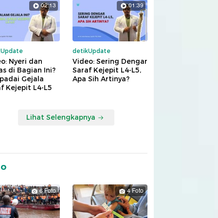
02:13
01:39
kUpdate
detikUpdate
o: Nyeri dan
Video: Sering Dengar
s di Bagian Ini?
Saraf Kejepit L4-L5,
padai Gejala
Apa Sih Artinya?
f Kejepit L4-L5
Lihat Selengkapnya
to
6 Foto
4 Foto