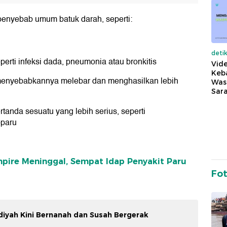
penyebab umum batuk darah, seperti:
h
deti
perti infeksi dada, pneumonia atau bronkitis
Vide
Keba
menyebabkannya melebar dan menghasilkan lebih
Was
Sara
tanda sesuatu yang lebih serius, seperti
-paru
ire Meninggal, Sempat Idap Penyakit Paru
Fo
adiyah Kini Bernanah dan Susah Bergerak