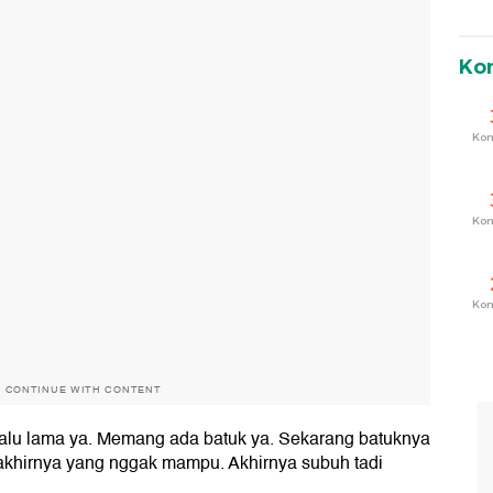
Ko
Ko
Ko
Ko
O CONTINUE WITH CONTENT
erlalu lama ya. Memang ada batuk ya. Sekarang batuknya
g akhirnya yang nggak mampu. Akhirnya subuh tadi