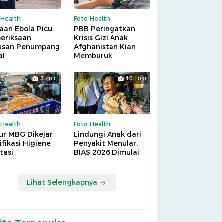
 Health
Foto Health
aan Ebola Picu
PBB Peringatkan
eriksaan
Krisis Gizi Anak
usan Penumpang
Afghanistan Kian
al
Memburuk
3 Foto
10 Foto
 Health
Foto Health
ur MBG Dikejar
Lindungi Anak dari
ifikasi Higiene
Penyakit Menular,
tasi
BIAS 2026 Dimulai
Lihat Selengkapnya