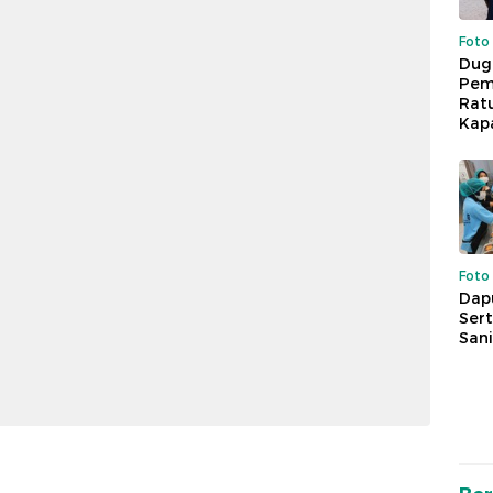
Foto
Dug
Pem
Rat
Kap
Foto
Dap
Sert
Sani