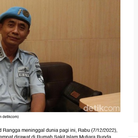
m detikcom)
Rangga meninggal dunia pagi ini, Rabu (7/12/2022),
empat dirawat di Rumah Sakit Islam Mutiara Bunda