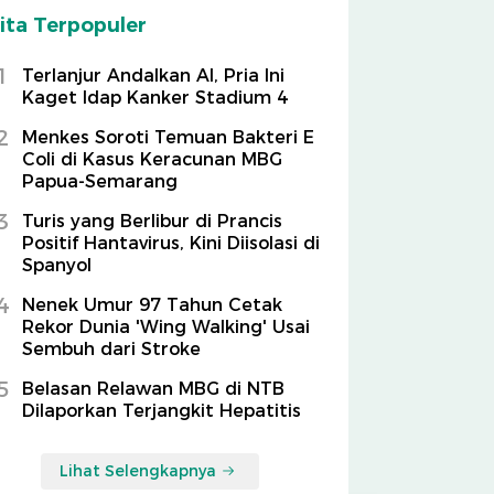
ita Terpopuler
1
Terlanjur Andalkan AI, Pria Ini
Kaget Idap Kanker Stadium 4
2
Menkes Soroti Temuan Bakteri E
Coli di Kasus Keracunan MBG
Papua-Semarang
3
Turis yang Berlibur di Prancis
Positif Hantavirus, Kini Diisolasi di
Spanyol
4
Nenek Umur 97 Tahun Cetak
Rekor Dunia 'Wing Walking' Usai
Sembuh dari Stroke
5
Belasan Relawan MBG di NTB
Dilaporkan Terjangkit Hepatitis
Lihat Selengkapnya