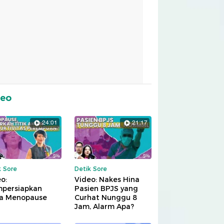
deo
24:01
21:17
k Sore
Detik Sore
o:
Video: Nakes Hina
persiapkan
Pasien BPJS yang
a Menopause
Curhat Nunggu 8
Jam, Alarm Apa?