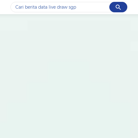
Cancel
Yang sedang ramai dicari
#1
data live draw sgp
#2
piala presiden 2026
#3
prabowo
#4
iran
#5
gempa hari ini
Promoted
Terakhir yang dicari
Loading...