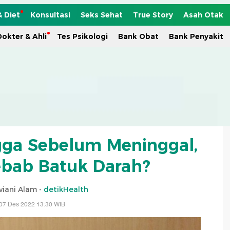
& Diet
Konsultasi
Seks Sehat
True Story
Asah Otak
okter & Ahli
Tes Psikologi
Bank Obat
Bank Penyakit
gga Sebelum Meninggal,
ebab Batuk Darah?
viani Alam -
detikHealth
07 Des 2022 13:30 WIB