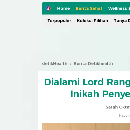
Home
Berita Sehat
Wellness 
Terpopuler
Koleksi Pilihan
Tanya D
detikHealth
Berita Detikhealth
Dialami Lord Ran
Inikah Peny
Sarah Okta
Rabu, 