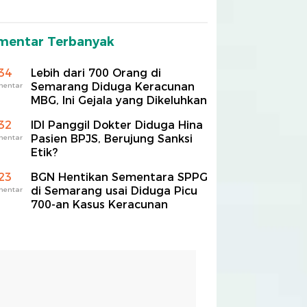
mentar Terbanyak
34
Lebih dari 700 Orang di
Semarang Diduga Keracunan
mentar
MBG, Ini Gejala yang Dikeluhkan
32
IDI Panggil Dokter Diduga Hina
Pasien BPJS, Berujung Sanksi
mentar
Etik?
23
BGN Hentikan Sementara SPPG
di Semarang usai Diduga Picu
mentar
700-an Kasus Keracunan