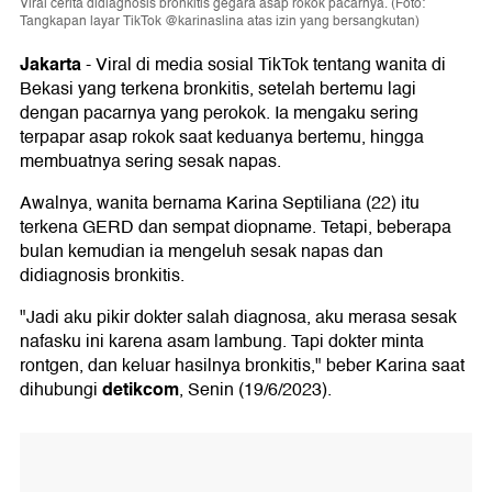
Viral cerita didiagnosis bronkitis gegara asap rokok pacarnya. (Foto:
Tangkapan layar TikTok @karinaslina atas izin yang bersangkutan)
Jakarta
-
Viral di media sosial TikTok tentang wanita di
Bekasi yang terkena bronkitis, setelah bertemu lagi
dengan pacarnya yang perokok. Ia mengaku sering
terpapar asap rokok saat keduanya bertemu, hingga
membuatnya sering sesak napas.
Awalnya, wanita bernama Karina Septiliana (22) itu
terkena GERD dan sempat diopname. Tetapi, beberapa
bulan kemudian ia mengeluh sesak napas dan
didiagnosis bronkitis.
"Jadi aku pikir dokter salah diagnosa, aku merasa sesak
nafasku ini karena asam lambung. Tapi dokter minta
rontgen, dan keluar hasilnya bronkitis," beber Karina saat
detikcom
dihubungi
, Senin (19/6/2023).