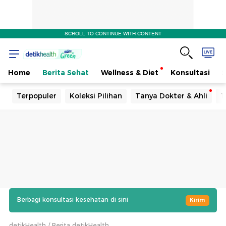
SCROLL TO CONTINUE WITH CONTENT
Home
Berita Sehat
Wellness & Diet
Konsultasi
Terpopuler
Koleksi Pilihan
Tanya Dokter & Ahli
T
Berbagi konsultasi kesehatan di sini
Kirim
detikHealth
Berita detikHealth