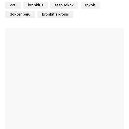
viral
bronkitis
asap rokok
rokok
dokter paru
bronkitis kronis