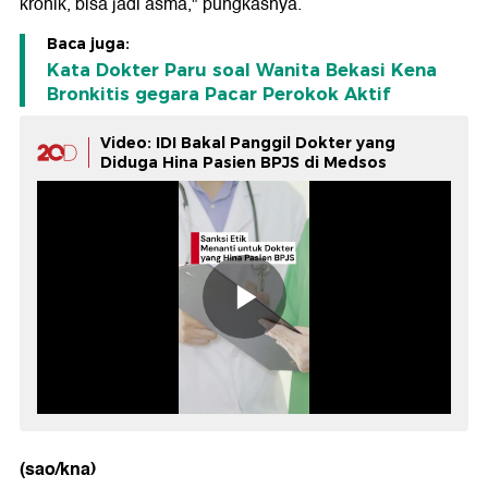
kronik, bisa jadi asma," pungkasnya.
Baca juga:
Kata Dokter Paru soal Wanita Bekasi Kena
Bronkitis gegara Pacar Perokok Aktif
Video: IDI Bakal Panggil Dokter yang
Diduga Hina Pasien BPJS di Medsos
(sao/kna)