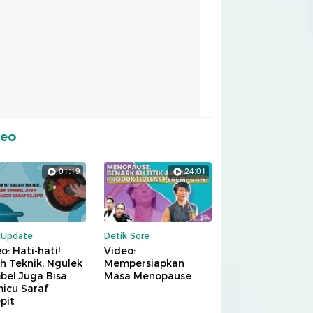
deo
01:19
24:01
kUpdate
Detik Sore
o: Hati-hati!
Video:
h Teknik, Ngulek
Mempersiapkan
bel Juga Bisa
Masa Menopause
icu Saraf
pit