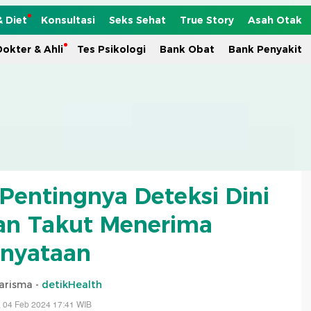
& Diet
Konsultasi
Seks Sehat
True Story
Asah Otak
okter & Ahli
Tes Psikologi
Bank Obat
Bank Penyakit
entingnya Deteksi Dini
an Takut Menerima
nyataan
arisma -
detikHealth
 04 Feb 2024 17:41 WIB