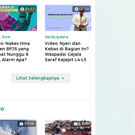
21:17
02:13
k Sore
detikUpdate
o: Nakes Hina
Video: Nyeri dan
ien BPJS yang
Kebas di Bagian Ini?
hat Nunggu 8
Waspadai Gejala
, Alarm Apa?
Saraf Kejepit L4-L5
Lihat Selengkapnya
to
5 Foto
6 Foto