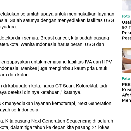
elakukan sejumlah upaya untuk meningkatkan layanan
Foto
nesia. Salah satunya dengan menyediakan fasilitas USG
Usai
ayudara.
97 
Reko
deteksi dini semua. Breast cancer, kita sudah pasang
Pes
ten/kota. Wanita Indonesia harus berani USG dan
engupayakan untuk memasang fasilitas IVA dan HPV
 Indonesia. Menkes juga mengimbau kaum pria untuk
paru dan kolon.
Foto
PBB
 di kabupaten kota, harus CT Scan. Kolorektal, tadi
Kris
aya deteksi dininya ketahuan," katanya.
Afg
Mem
tuk menyediakan layanan kemoterapi, Next Generation
ayah se-Indonesia.
ta. Kita pasang Next Generation Sequencing di seluruh
kota, dalam tiga tahun ke depan kita pasang 21 lokasi