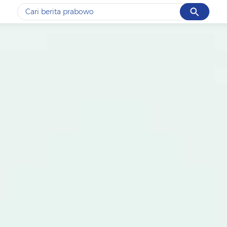
Cancel
Yang sedang ramai dicari
#1
data live draw sgp
#2
k-talk
#3
kebakaran
#4
prabowo
#5
gempa hari ini
Promoted
Terakhir yang dicari
Loading...