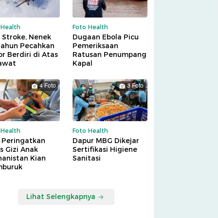
 Health
Foto Health
 Stroke, Nenek
Dugaan Ebola Picu
Tahun Pecahkan
Pemeriksaan
r Berdiri di Atas
Ratusan Penumpang
awat
Kapal
4 Foto
3 Foto
 Health
Foto Health
 Peringatkan
Dapur MBG Dikejar
is Gizi Anak
Sertifikasi Higiene
hanistan Kian
Sanitasi
buruk
Lihat Selengkapnya