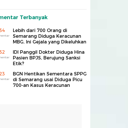
mentar Terbanyak
34
Lebih dari 700 Orang di
Semarang Diduga Keracunan
mentar
MBG, Ini Gejala yang Dikeluhkan
32
IDI Panggil Dokter Diduga Hina
Pasien BPJS, Berujung Sanksi
mentar
Etik?
23
BGN Hentikan Sementara SPPG
di Semarang usai Diduga Picu
mentar
700-an Kasus Keracunan