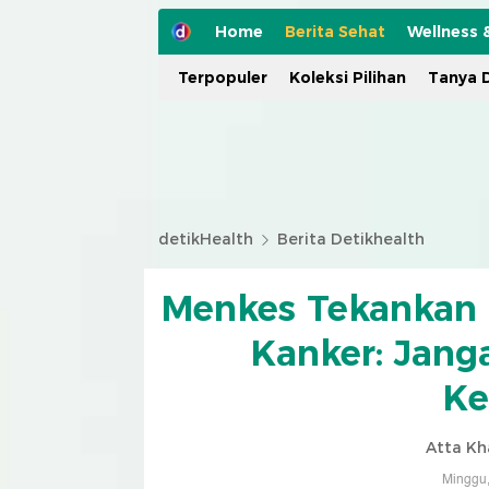
Home
Berita Sehat
Wellness 
Terpopuler
Koleksi Pilihan
Tanya D
detikHealth
Berita Detikhealth
Menkes Tekankan P
Kanker: Jang
Ke
Atta Kh
Minggu,