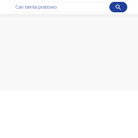
Cancel
Yang sedang ramai dicari
#1
data live draw sgp
#2
kebakaran
#3
prabowo
#4
iran
#5
gempa hari ini
Promoted
Terakhir yang dicari
Loading...