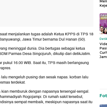
Mem
Keje
 saat menjalankan tugas adalah Ketua KPPS di TPS 18
Banyuwangi, Jawa Timur bernama Dul Hanan (50).
Deti
Vide
ang meninggal dunia. Dia bertugas sebagai ketua
Pas
Cur
SDM Parmas Desa Singojuruh, dikutip dari detikJatim.
Jam
ar pukul 16.00 WIB. Saat itu, TPS masih berlangsung
wapres.
 lalu mengeluh pusing dan sesak napas. korban lalu
esmas terdekat.
a kian memburuk dengan napasnya tersengal-sengal.
Fo
hammadiyah Rogojampi. Di rumah sakit tersebut,
ondisinya sempat membaik, meskipun napasnya saat itu