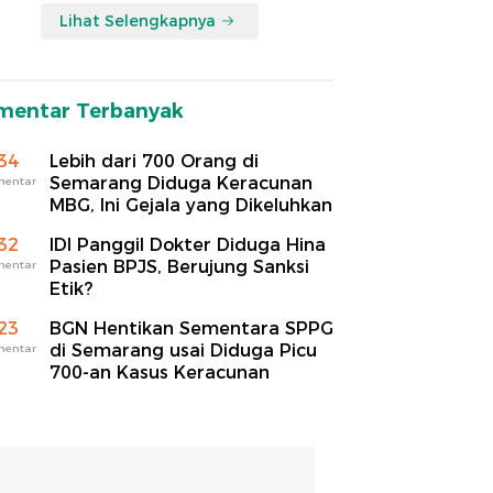
Lihat Selengkapnya
mentar Terbanyak
34
Lebih dari 700 Orang di
Semarang Diduga Keracunan
mentar
MBG, Ini Gejala yang Dikeluhkan
32
IDI Panggil Dokter Diduga Hina
Pasien BPJS, Berujung Sanksi
mentar
Etik?
23
BGN Hentikan Sementara SPPG
di Semarang usai Diduga Picu
mentar
700-an Kasus Keracunan