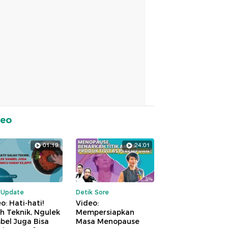
deo
01:19
24:01
kUpdate
Detik Sore
o: Hati-hati!
Video:
h Teknik, Ngulek
Mempersiapkan
bel Juga Bisa
Masa Menopause