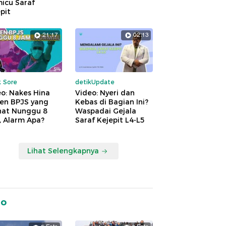
icu Saraf
pit
21:17
02:13
k Sore
detikUpdate
o: Nakes Hina
Video: Nyeri dan
ien BPJS yang
Kebas di Bagian Ini?
hat Nunggu 8
Waspadai Gejala
, Alarm Apa?
Saraf Kejepit L4-L5
Lihat Selengkapnya
to