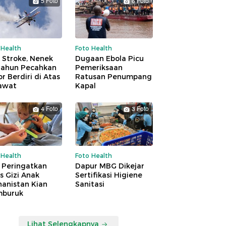
5 Foto
6 Foto
 Health
Foto Health
 Stroke, Nenek
Dugaan Ebola Picu
Tahun Pecahkan
Pemeriksaan
r Berdiri di Atas
Ratusan Penumpang
awat
Kapal
4 Foto
3 Foto
 Health
Foto Health
 Peringatkan
Dapur MBG Dikejar
is Gizi Anak
Sertifikasi Higiene
hanistan Kian
Sanitasi
buruk
Lihat Selengkapnya