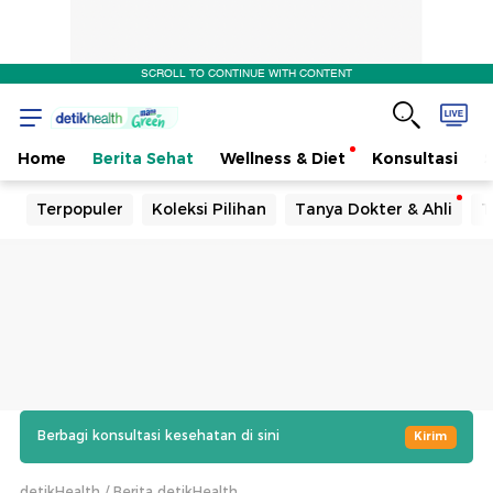
SCROLL TO CONTINUE WITH CONTENT
Home
Berita Sehat
Wellness & Diet
Konsultasi
Terpopuler
Koleksi Pilihan
Tanya Dokter & Ahli
T
Berbagi konsultasi kesehatan di sini
Kirim
detikHealth
Berita detikHealth