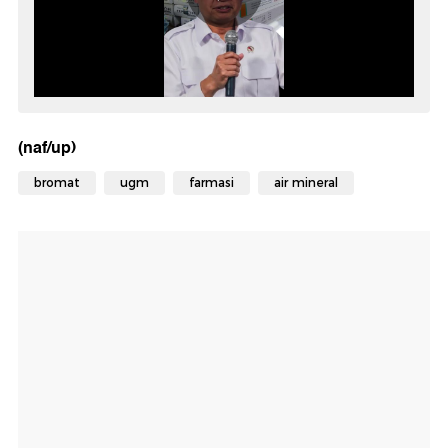
(naf/up)
bromat
ugm
farmasi
air mineral