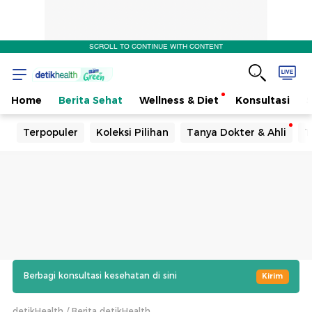
SCROLL TO CONTINUE WITH CONTENT
Home
Berita Sehat
Wellness & Diet
Konsultasi
Terpopuler
Koleksi Pilihan
Tanya Dokter & Ahli
T
Berbagi konsultasi kesehatan di sini
Kirim
detikHealth
Berita detikHealth