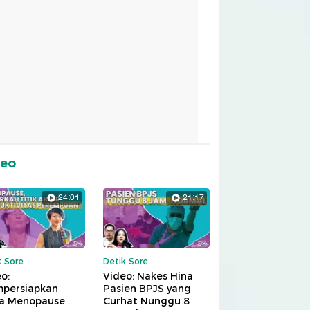
deo
24:01
21:17
k Sore
Detik Sore
o:
Video: Nakes Hina
persiapkan
Pasien BPJS yang
a Menopause
Curhat Nunggu 8