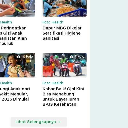
 Health
Foto Health
 Peringatkan
Dapur MBG Dikejar
is Gizi Anak
Sertifikasi Higiene
hanistan Kian
Sanitasi
buruk
10 Foto
7 Foto
 Health
Foto Health
ungi Anak dari
Kabar Baik! Ojol Kini
akit Menular,
Bisa Menabung
S 2026 Dimulai
untuk Bayar Iuran
BPJS Kesehatan
Lihat Selengkapnya