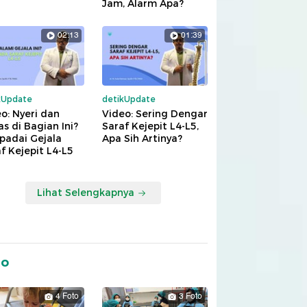
Jam, Alarm Apa?
02:13
01:39
kUpdate
detikUpdate
o: Nyeri dan
Video: Sering Dengar
s di Bagian Ini?
Saraf Kejepit L4-L5,
padai Gejala
Apa Sih Artinya?
f Kejepit L4-L5
Lihat Selengkapnya
to
4 Foto
3 Foto