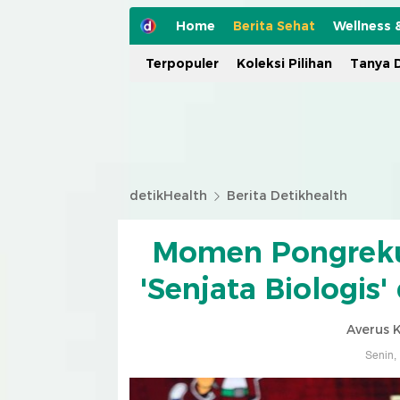
Home
Berita Sehat
Wellness 
Terpopuler
Koleksi Pilihan
Tanya D
detikHealth
Berita Detikhealth
Momen Pongreku
'Senjata Biologis'
Averus 
Senin,