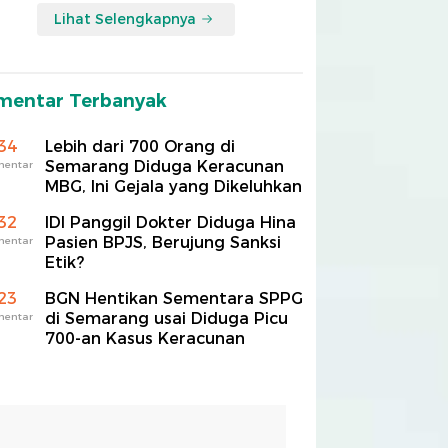
Lihat Selengkapnya
mentar Terbanyak
34
Lebih dari 700 Orang di
Semarang Diduga Keracunan
mentar
MBG, Ini Gejala yang Dikeluhkan
32
IDI Panggil Dokter Diduga Hina
Pasien BPJS, Berujung Sanksi
mentar
Etik?
23
BGN Hentikan Sementara SPPG
di Semarang usai Diduga Picu
mentar
700-an Kasus Keracunan