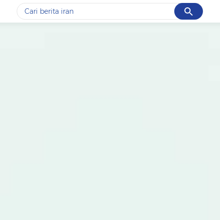
Cancel
Yang sedang ramai dicari
#1
gempa hari ini
#2
gempa
#3
prabowo
#4
iran
#5
demo
Promoted
Terakhir yang dicari
Loading...