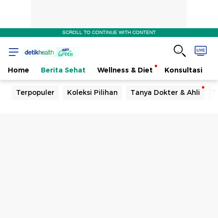
SCROLL TO CONTINUE WITH CONTENT
Home
Berita Sehat
Wellness & Diet
Konsultasi
Terpopuler
Koleksi Pilihan
Tanya Dokter & Ahli
T